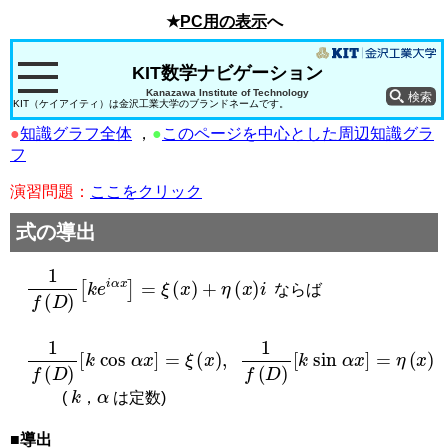
★
PC用の表示
へ
KIT数学ナビゲーション
Kanazawa Institute of Technology
KIT（ケイアイティ）は金沢工業大学のブランドネームです。
●
知識グラフ全体
，
●
このページを中心とした周辺知識グラ
フ
演習問題：
ここをクリック
式の導出
1
f
(
D
)
[
k
e
i
α
x
]
=
ξ
(
x
)
+
η
(
x
)
i
ならば
1
f
(
D
)
[
k
cos
α
x
]
=
ξ
(
x
)
,
1
f
(
D
)
[
k
sin
α
x
]
=
η
(
x
)
k
α
(
，
は定数)
■導出