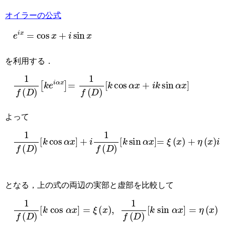
オイラーの公式
e
i
x
=
cos
x
+
i
sin
x
を利用する．
1
f
(
D
)
[
k
e
i
α
x
]
=
1
f
(
D
)
[
k
cos
α
x
+
i
k
sin
α
x
]
よって
1
f
(
D
)
[
k
cos
α
x
]
+
i
1
f
(
D
)
[
k
sin
α
x
]
=
ξ
(
x
)
+
η
(
x
)
i
となる，上の式の両辺の実部と虚部を比較して
1
f
(
D
)
[
k
cos
α
x
]
=
ξ
(
x
)
,
1
f
(
D
)
[
k
sin
α
x
]
=
η
(
x
)