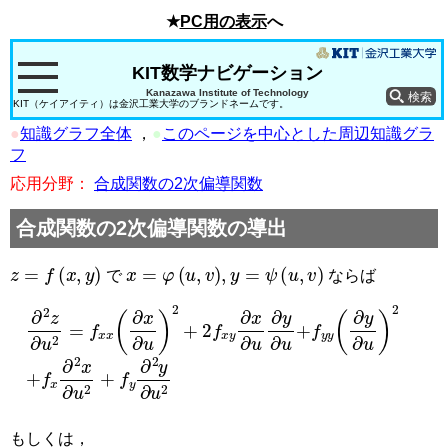
★
PC用の表示
へ
KIT数学ナビゲーション
Kanazawa Institute of Technology
KIT（ケイアイティ）は金沢工業大学のブランドネームです。
●
知識グラフ全体
，
●
このページを中心とした周辺知識グラ
フ
応用分野：
合成関数の2次偏導関数
合成関数の2次偏導関数の導出
z
=
f
(
x
,
y
)
x
=
φ
(
u
,
v
)
,
y
=
ψ
(
u
,
v
)
で
ならば
∂
2
z
∂
u
2
=
f
x
x
(
∂
x
∂
u
)
2
+
2
f
x
y
∂
x
∂
u
∂
y
∂
+
u
f
y
y
(
∂
y
∂
u
)
2
+
f
x
∂
2
x
∂
u
2
+
f
y
∂
2
y
∂
u
2
もしくは，