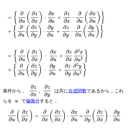
=
{
∂
∂
u
(
∂
z
∂
x
)
⋅
∂
x
∂
u
+
∂
z
∂
x
⋅
∂
∂
u
(
∂
x
∂
u
)
}
+
{
∂
∂
u
(
∂
z
∂
y
)
⋅
∂
y
∂
u
+
∂
z
∂
y
⋅
∂
∂
u
(
∂
y
∂
u
)
}
=
{
∂
∂
u
(
∂
z
∂
x
)
·
∂
x
∂
u
+
∂
z
∂
x
∂
2
x
∂
u
2
}
+
{
∂
∂
u
(
∂
z
∂
y
)
·
∂
y
∂
u
+
∂
z
∂
y
∂
2
y
∂
u
2
}
∂
∂
z
z
∂
∂
y
x
,
条件から，
は共に
合成関数
であるから，これ
u
らを
で
偏微分
すると，
∂
∂
u
(
∂
z
∂
x
)
=
∂
∂
x
(
∂
z
∂
x
)
⋅
∂
x
∂
u
+
∂
∂
y
(
∂
z
∂
x
)
⋅
∂
y
∂
u