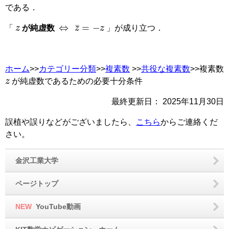
である．
z
⇔
z
¯
=
−
z
「
が純虚数
」が成り立つ．
ホーム
>>
カテゴリー分類
>>
複素数
>>
共役な複素数
>>複素数
z
が純虚数であるための必要十分条件
最終更新日：
2025年11月30日
誤植や誤りなどがございましたら、
こちら
からご連絡くだ
さい。
金沢工業大学
ページトップ
NEW
YouTube動画