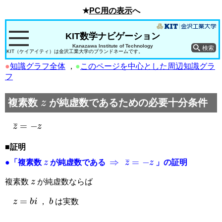
★
PC用の表示
へ
KIT数学ナビゲーション
Kanazawa Institute of Technology
KIT（ケイアイティ）は金沢工業大学のブランドネームです。
●
知識グラフ全体
，
●
このページを中心とした周辺知識グラ
フ
z
複素数
が純虚数であるための必要十分条件
z
¯
=
−
z
■証明
z
⇒
z
¯
=
−
z
●「複素数
が純虚数である
」の証明
z
複素数
が純虚数ならば
z
=
b
i
b
，
は実数