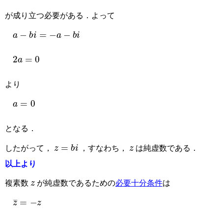
が成り立つ必要がある．よって
a
−
b
i
=
−
a
−
b
i
2
a
=
0
より
a
=
0
となる．
z
=
b
i
z
したがって，
，すなわち，
は純虚数である．
以上より
z
複素数
が純虚数であるための
必要十分条件
は
z
¯
=
−
z