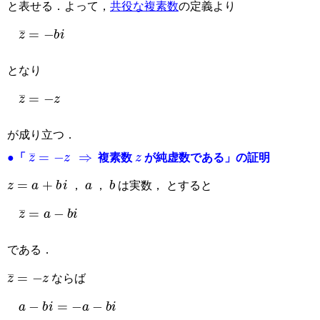
と表せる．よって，
共役な複素数
の定義より
z
¯
=
−
b
i
となり
z
¯
=
−
z
が成り立つ．
z
¯
=
−
z
⇒
z
●「
複素数
が純虚数である」の証明
z
=
a
+
b
i
a
b
，
，
は実数， とすると
z
¯
=
a
−
b
i
である．
z
¯
=
−
z
ならば
a
−
b
i
=
−
a
−
b
i