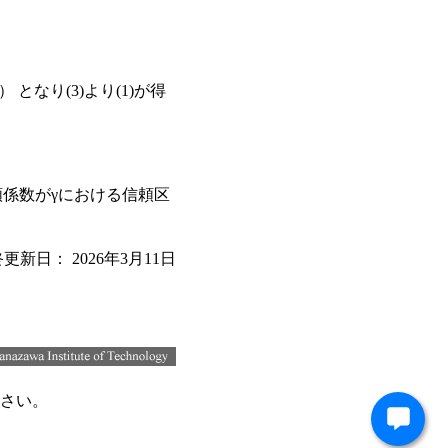
となり(3)より(1)が得
頼係数がγにおける信頼区
終更新日：
2026年3月11日
さい。