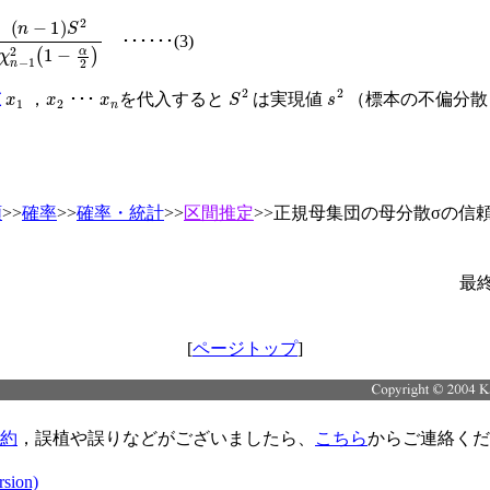
<
n
−
1
S
2
χ
n
−
1
2
1
−
α
2
･･････(3)
x
1
x
2
x
n
S
2
s
2
値
，
･･･
を代入すると
は実現値
（標本の不偏分散） 
類
>>
確率
>>
確率・統計
>>
区間推定
>>正規母集団の母分散σの信
最
[
ページトップ
]
約
，誤植や誤りなどがございましたら、
こちら
からご連絡くだ
rsion)