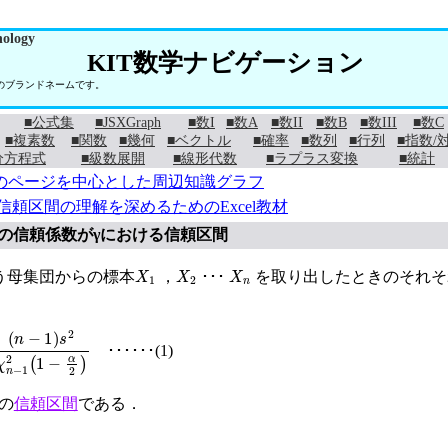
nology
KIT数学ナビゲーション
学のブランドネームです。
■公式集
■JSXGraph
■数I
■数A
■数II
■数B
■数III
■数C
■複素数
■関数
■幾何
■ベクトル
■確率
■数列
■行列
■指数/
分方程式
■級数展開
■線形代数
■ラプラス変換
■統計
のページを中心とした周辺知識グラフ
信頼区間の理解を深めるためのExcel教材
の信頼係数がγにおける信頼区間
X
1
X
2
X
n
う母集団からの標本
，
･･･
を取り出したときのそれそ
<
n
−
1
s
2
χ
n
−
1
2
1
−
α
2
･･････(1)
の
信頼区間
である．