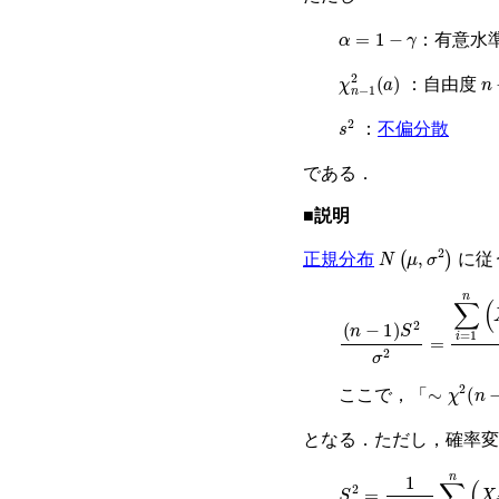
α
=
1
−
γ
：有意水
χ
n
−
1
2
a
n
：自由度
s
2
：
不偏分散
である．
■説明
N
(
μ
,
σ
2
)
正規分布
に従
n
−
1
S
2
σ
2
=
∑
i
=
1
n
∼
χ
2
n
−
1
ここで，「
となる．ただし，確率
S
2
=
1
n
−
1
∑
i
=
1
n
X
i
−