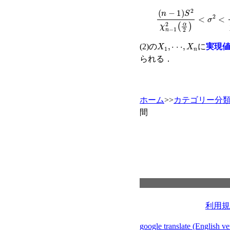
n
−
1
S
2
χ
n
−
1
2
α
2
<
σ
2
X
1
,
⋅
⋅
⋅
,
X
n
(2)の
に
実現
られる．
ホーム
>>
カテゴリー分
間
利用規
google translate (English ve