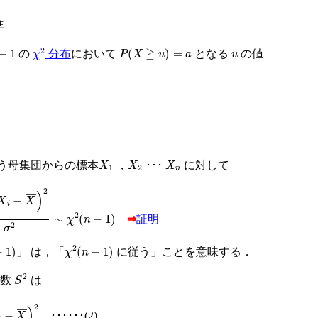
準
−
1
χ
2
P
X
≧
u
=
a
u
の
分布
において
となる
の値
X
1
X
2
X
n
う母集団からの標本
，
･･･
に対して
X
i
−
X
¯
2
σ
2
∼
χ
2
n
−
1
⇒
証明
χ
2
n
−
1
」 は，「
に従う」ことを意味する．
S
2
変数
は
X
¯
2
･･････(2)