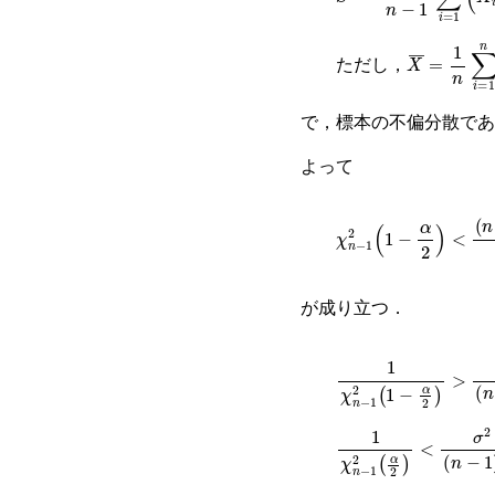
X
¯
=
1
n
∑
i
=
ただし，
で，標本の不偏分散であ
よって
χ
n
−
1
2
1
−
α
2
<
n
−
1
S
2
が成り立つ．
1
χ
n
−
1
2
1
−
α
2
>
σ
2
n
−
1
χ
n
−
1
2
α
2
<
σ
2
n
−
1
S