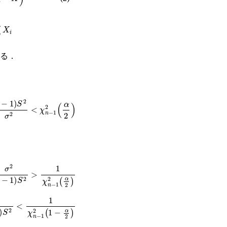
1
n
X
i
る．
σ
2
<
χ
n
−
1
2
α
2
1
S
2
>
1
χ
n
−
1
2
α
2
2
<
1
χ
n
−
1
2
1
−
α
2