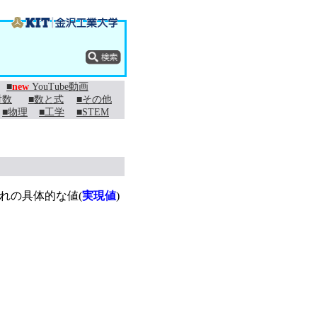
■
new
YouTube動画
対数
■数と式
■その他
■物理
■工学
■STEM
れの具体的な値(
実現値
)