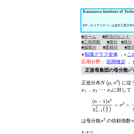
Kanazawa Institute of Tech
KIT（ケイアイティ）は金沢工業大
■ホーム
■解法のヒント
■三角関数
■微分
■積分
■偏微分
■重積分
■微
●
知識グラフ全体
，
●
こ
応用分野：
区間推定
，
σ
2
正規母集団の母分散
N
(
μ
,
σ
2
)
正規分布
に従
x
1
x
2
x
n
，
･･･
に対して
n
−
1
s
2
χ
n
−
1
2
α
2
<
σ
2
σ
2
γ
は母分散
の信頼係数
ただし