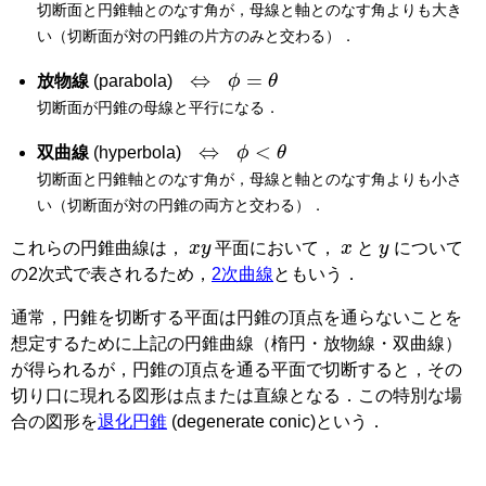
切断面と円錐軸とのなす角が，母線と軸とのなす角よりも大き
い（切断面が対の円錐の片方のみと交わる）．
⇔
ϕ
=
θ
放物線
(parabola)
切断面が円錐の母線と平行になる．
⇔
ϕ
<
θ
双曲線
(hyperbola)
切断面と円錐軸とのなす角が，母線と軸とのなす角よりも小さ
い（切断面が対の円錐の両方と交わる）．
x
y
x
y
これらの円錐曲線は，
平面において，
と
について
の2次式で表されるため，
2次曲線
ともいう．
通常，円錐を切断する平面は円錐の頂点を通らないことを
想定するために上記の円錐曲線（楕円・放物線・双曲線）
が得られるが，円錐の頂点を通る平面で切断すると，その
切り口に現れる図形は点または直線となる．この特別な場
合の図形を
退化円錐
(degenerate conic)
という．