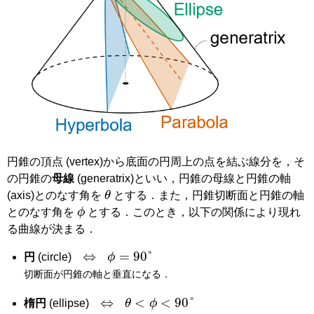
円錐の頂点
(vertex)
から底面の円周上の点を結ぶ線分を，そ
の円錐の
母線
(generatrix)
といい，円錐の母線と円錐の軸
θ
(axis)
とのなす角を
とする．また，円錐切断面と円錐の軸
ϕ
とのなす角を
とする．このとき，以下の関係により現れ
る曲線が決まる．
⇔
ϕ
=
90
°
円
(circle)
切断面が円錐の軸と垂直になる．
⇔
θ
<
ϕ
<
90
°
楕円
(ellipse)