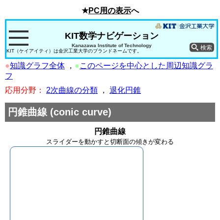
★
PC用の表示
へ
KIT数学ナビゲーション
Kanazawa Institute of Technology
KIT（ケイアイティ）は金沢工業大学のブランドネームです。
●
知識グラフ全体
，
●
このページを中心とした周辺知識グラ
フ
応用分野：
2次曲線の分類
，
退化円錐
円錐曲線
(conic curve)
円錐曲線
スライダーを動かすと切断面の傾きが変わる