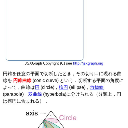
JSXGraph Copyright (C) see
http://jsxgraph.org
円錐を任意の平面で切断したとき，その切り口に現れる曲
線を
円錐曲線
(conic curve)
という．切断する平面の角度に
よって，曲線は
円
(circle)
，
楕円
(ellipse)
，
放物線
(parabola)
，
双曲線
(hyperbola)
に分けられる（分類上，円
は楕円に含まれる）．