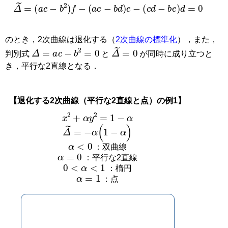
Δ
˜
=
(
a
c
−
b
2
)
f
−
(
a
e
−
b
d
)
e
−
(
c
d
−
b
e
)
d
=
0
のとき，2次曲線は退化する（
2次曲線の標準化
），また，
Δ
=
a
c
−
b
2
=
0
Δ
˜
=
0
判別式
と
が同時に成り立つと
き，平行な2直線となる．
【退化する2次曲線（平行な2直線と点）の例1】
x
2
+
α
y
2
=
1
−
α
Δ
˜
=
−
α
(
1
−
α
)
α
<
0
：双曲線
α
=
0
：平行な2直線
0
<
α
<
1
：楕円
α
=
1
：点