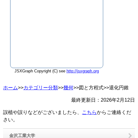
JSXGraph Copyright (C) see
http://jsxgraph.org
ホーム
>>
カテゴリー分類
>>
幾何
>>図と方程式>>退化円錐
最終更新日：
2026年2月12日
誤植や誤りなどがございましたら、
こちら
からご連絡くだ
さい。
金沢工業大学