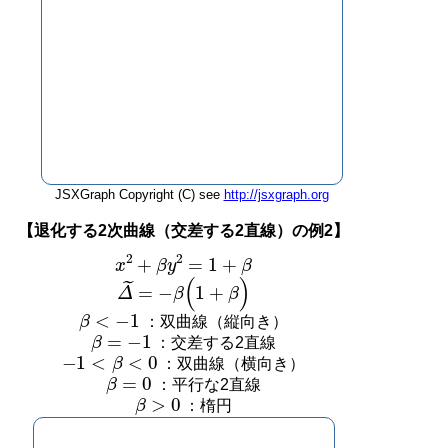
JSXGraph Copyright (C) see
http://jsxgraph.org
【退化する2次曲線（交差する2直線）の例2】
x
2
+
β
y
2
=
1
+
β
Δ
˜
=
−
β
(
1
+
β
)
β
<
−
1
：双曲線（縦向き）
β
=
−
1
：交差する2直線
−
1
<
β
<
0
：双曲線（横向き）
β
=
0
：平行な2直線
β
>
0
：楕円