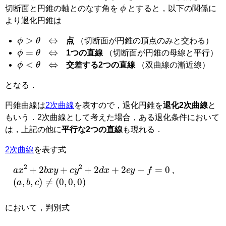
ϕ
切断面と円錐の軸とのなす角を
とすると，以下の関係に
より退化円錐は
ϕ
>
θ
⇔
点
（切断面が円錐の頂点のみと交わる）
ϕ
=
θ
⇔
1つの直線
（切断面が円錐の母線と平行）
ϕ
<
θ
⇔
交差する2つの直線
（双曲線の漸近線）
となる．
円錐曲線は
2次曲線
を表すので，退化円錐を
退化2次曲線
と
もいう．2次曲線として考えた場合，ある退化条件において
は，上記の他に
平行な2つの直線
も現れる．
2次曲線
を表す式
a
x
2
+
2
b
x
y
+
c
y
2
+
2
d
x
+
2
e
y
+
f
=
0
,
(
a
,
b
,
c
)
≠
(
0
,
0
,
0
)
において，判別式