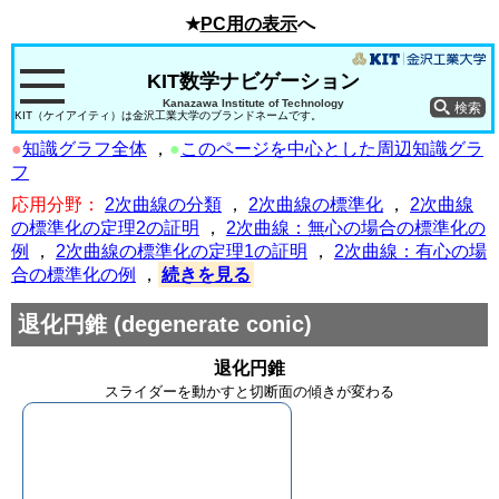
★
PC用の表示
へ
KIT数学ナビゲーション
Kanazawa Institute of Technology
KIT（ケイアイティ）は金沢工業大学のブランドネームです。
●
知識グラフ全体
，
●
このページを中心とした周辺知識グラ
フ
応用分野：
2次曲線の分類
，
2次曲線の標準化
，
2次曲線
の標準化の定理2の証明
，
2次曲線：無心の場合の標準化の
例
，
2次曲線の標準化の定理1の証明
，
2次曲線：有心の場
合の標準化の例
，
続きを見る
退化円錐
(degenerate conic)
退化円錐
スライダーを動かすと切断面の傾きが変わる