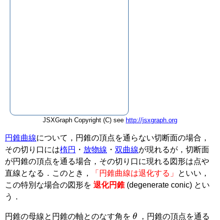
JSXGraph Copyright (C) see
http://jsxgraph.org
円錐曲線
について，円錐の頂点を通らない切断面の場合，
その切り口には
楕円
・
放物線
・
双曲線
が現れるが，切断面
が円錐の頂点を通る場合，その切り口に現れる図形は点や
直線となる．このとき，
「円錐曲線は退化する」
といい，
この特別な場合の図形を
退化円錐
(degenerate conic)
とい
う．
θ
円錐の母線と円錐の軸とのなす角を
，円錐の頂点を通る