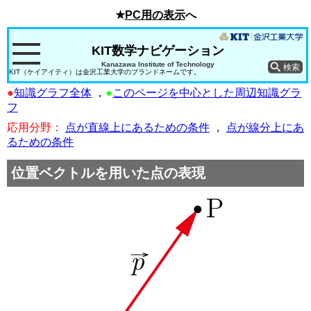
★
PC用の表示
へ
KIT数学ナビゲーション
Kanazawa Institute of Technology
KIT（ケイアイティ）は金沢工業大学のブランドネームです。
●
知識グラフ全体
，
●
このページを中心とした周辺知識グラ
フ
応用分野：
点が直線上にあるための条件
，
点が線分上にあ
るための条件
位置ベクトルを用いた点の表現