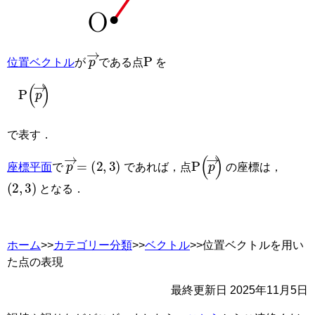
p
→
P
位置ベクトル
が
である点
を
P
p
→
で表す．
p
→
=
2
,
3
P
p
→
座標平面
で
であれば，点
の座標は，
2
,
3
となる．
ホーム
>>
カテゴリー分類
>>
ベクトル
>>位置ベクトルを用い
た点の表現
最終更新日
2025年11月5日