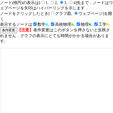
ノード(楕円)の表示は[
1,
2,
3,
4]先まで．ノードはウ
ェブページを矢印はハイパーリンクを示します．
ノードをクリックしたとき[
グラフ図,
ウェブページ]を開
く
表示するノードは
数学
■
,
高校物理
■
,
物理
■
,
工学
■
【注意】
条件変更はこのボタンを押さないと反映さ
れません．グラフの表示にとても時間がかかる場合がありま
す。