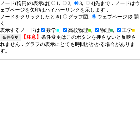
ノード(楕円)の表示は[
1,
2,
3,
4]先まで．ノードはウ
ェブページを矢印はハイパーリンクを示します．
ノードをクリックしたとき[
グラフ図,
ウェブページ]を開
く
表示するノードは
数学
■
,
高校物理
■
,
物理
■
,
工学
■
【注意】
条件変更はこのボタンを押さないと反映さ
れません．グラフの表示にとても時間がかかる場合がありま
す。