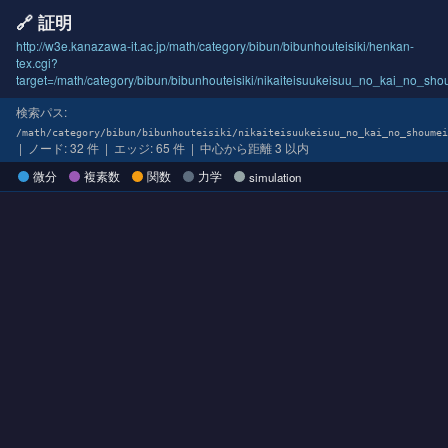
🔗 証明
http://w3e.kanazawa-it.ac.jp/math/category/bibun/bibunhouteisiki/henkan-
tex.cgi?
target=/math/category/bibun/bibunhouteisiki/nikaiteisuukeisuu_no_kai_no_sho
検索パス:
/math/category/bibun/bibunhouteisiki/nikaiteisuukeisuu_no_kai_no_shoumei
| ノード: 32 件 | エッジ: 65 件 | 中心から距離 3 以内
微分
複素数
関数
力学
simulation