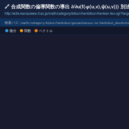
🔗 合成関数の偏導関数の導出 ∂/∂u(f(φ(u,v),ψ(u,v))) 別
http://w3e.kanazawa-it.ac.jp/math/category/bibun/henbibun/henkan-tex.cgi?t
検索パス:
/math/category/bibun/henbibun/gouseikansuu-no-henbibun_doushut
微分
関数
ベクトル