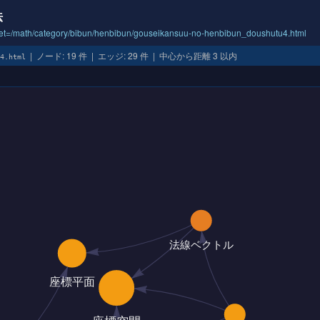
法
arget=/math/category/bibun/henbibun/gouseikansuu-no-henbibun_doushutu4.html
| ノード: 19 件 | エッジ: 29 件 | 中心から距離 3 以内
u4.html