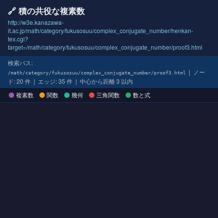
🔗 積の共役な複素数
http://w3e.kanazawa-
it.ac.jp/math/category/fukusosuu/complex_conjugate_number/henkan-
tex.cgi?
target=/math/category/fukusosuu/complex_conjugate_number/proof3.html
検索パス:
| ノー
/math/category/fukusosuu/complex_conjugate_number/proof3.html
ド: 20 件 | エッジ: 35 件 | 中心から距離 3 以内
複素数
関数
幾何
三角関数
数と式