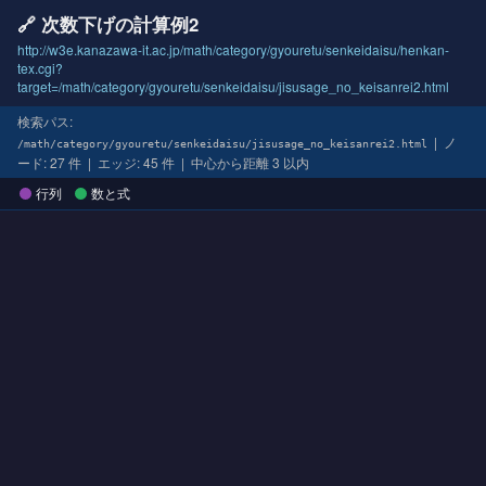
🔗 次数下げの計算例2
http://w3e.kanazawa-it.ac.jp/math/category/gyouretu/senkeidaisu/henkan-
tex.cgi?
target=/math/category/gyouretu/senkeidaisu/jisusage_no_keisanrei2.html
検索パス:
| ノ
/math/category/gyouretu/senkeidaisu/jisusage_no_keisanrei2.html
ード: 27 件 | エッジ: 45 件 | 中心から距離 3 以内
行列
数と式