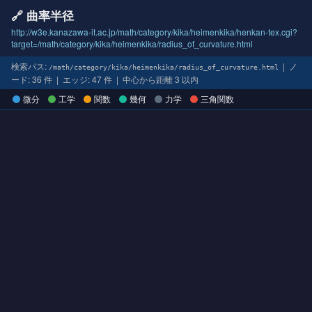
🔗 曲率半径
http://w3e.kanazawa-it.ac.jp/math/category/kika/heimenkika/henkan-tex.cgi?
target=/math/category/kika/heimenkika/radius_of_curvature.html
検索パス:
| ノ
/math/category/kika/heimenkika/radius_of_curvature.html
ード: 36 件 | エッジ: 47 件 | 中心から距離 3 以内
微分
工学
関数
幾何
力学
三角関数