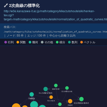
🔗 2次曲線の標準化
http://w3e.kanazawa-it.ac.jp/math/category/kika/zutohouteisiki/henkan-
tex.cgi?
target=/math/category/kika/zutohouteisiki/normalization_of_quadratic_curves.ht
検索パス:
/math/category/kika/zutohouteisiki/normalization_of_quadratic_curves.htm
| ノード: 55 件 | エッジ: 130 件 | 中心から距離 3 以内
行列
関数
幾何
その他
積分
数列
ベクトル