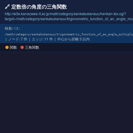
🔗 定数倍の角度の三角関数
http://w3e.kanazawa-it.ac.jp/math/category/sankakukansuu/henkan-tex.cgi?
target=/math/category/sankakukansuu/trigonometric_function_of_an_angle_mul
検索パス:
/math/category/sankakukansuu/trigonometric_function_of_an_angle_multipli
| ノード: 7 件 | エッジ: 11 件 | 中心から距離 3 以内
関数
三角関数