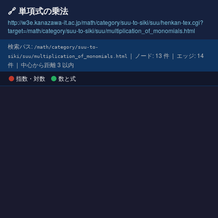
🔗 単項式の乗法
http://w3e.kanazawa-it.ac.jp/math/category/suu-to-siki/suu/henkan-tex.cgi?
target=/math/category/suu-to-siki/suu/multiplication_of_monomials.html
検索パス:
/math/category/suu-to-
| ノード: 13 件 | エッジ: 14
siki/suu/multiplication_of_monomials.html
件 | 中心から距離 3 以内
指数・対数
数と式