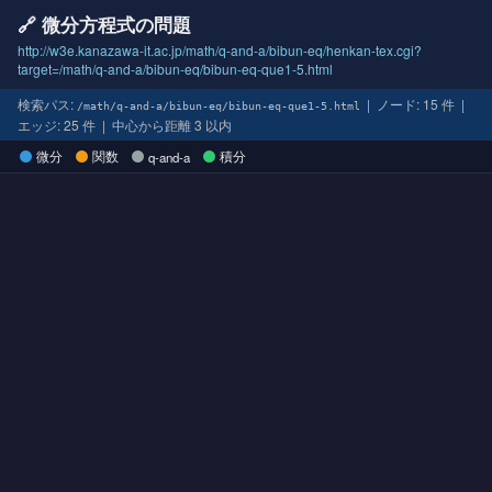
🔗 微分方程式の問題
http://w3e.kanazawa-it.ac.jp/math/q-and-a/bibun-eq/henkan-tex.cgi?
target=/math/q-and-a/bibun-eq/bibun-eq-que1-5.html
検索パス:
| ノード: 15 件 |
/math/q-and-a/bibun-eq/bibun-eq-que1-5.html
エッジ: 25 件 | 中心から距離 3 以内
微分
関数
積分
q-and-a