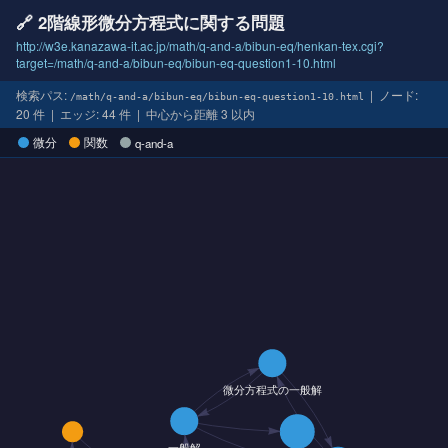
🔗 2階線形微分方程式に関する問題
http://w3e.kanazawa-it.ac.jp/math/q-and-a/bibun-eq/henkan-tex.cgi?
target=/math/q-and-a/bibun-eq/bibun-eq-question1-10.html
検索パス:
| ノード:
/math/q-and-a/bibun-eq/bibun-eq-question1-10.html
20 件 | エッジ: 44 件 | 中心から距離 3 以内
微分
関数
q-and-a