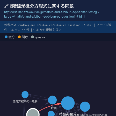
🔗 2階線形微分方程式に関する問題
http://w3e.kanazawa-it.ac.jp/math/q-and-a/bibun-eq/henkan-tex.cgi?
target=/math/q-and-a/bibun-eq/bibun-eq-question1-7.html
検索パス:
| ノード: 20
/math/q-and-a/bibun-eq/bibun-eq-question1-7.html
件 | エッジ: 44 件 | 中心から距離 3 以内
微分
関数
q-and-a