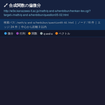
🔗 合成関数の偏微分
http://w3e.kanazawa-it.ac.jp/math/q-and-a/henbibun/henkan-tex.cgi?
target=/math/q-and-a/henbibun/question05-02.html
検索パス:
| ノード: 16 件 | エ
/math/q-and-a/henbibun/question05-02.html
ッジ: 24 件 | 中心から距離 3 以内
微分
行列
関数
ベクトル
q-and-a