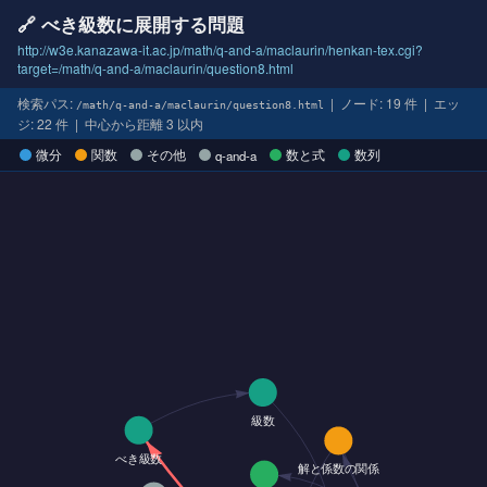
🔗 べき級数に展開する問題
http://w3e.kanazawa-it.ac.jp/math/q-and-a/maclaurin/henkan-tex.cgi?
target=/math/q-and-a/maclaurin/question8.html
検索パス:
| ノード: 19 件 | エッ
/math/q-and-a/maclaurin/question8.html
ジ: 22 件 | 中心から距離 3 以内
微分
関数
その他
数と式
数列
q-and-a