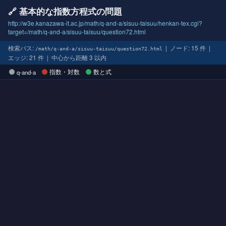
🔗 基本的な指数方程式の問題
http://w3e.kanazawa-it.ac.jp/math/q-and-a/sisuu-taisuu/henkan-tex.cgi?
target=/math/q-and-a/sisuu-taisuu/question72.html
検索パス:
| ノード: 15 件 |
/math/q-and-a/sisuu-taisuu/question72.html
エッジ: 21 件 | 中心から距離 3 以内
指数・対数
数と式
q-and-a