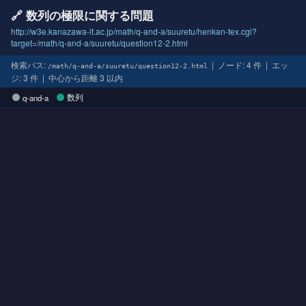
🔗 数列の極限に関する問題
http://w3e.kanazawa-it.ac.jp/math/q-and-a/suuretu/henkan-tex.cgi?
target=/math/q-and-a/suuretu/question12-2.html
検索パス:
| ノード: 4 件 | エッ
/math/q-and-a/suuretu/question12-2.html
ジ: 3 件 | 中心から距離 3 以内
数列
q-and-a