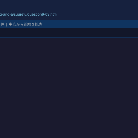
/q-and-a/suuretu/question9-03.html
 1 件 | 中心から距離 3 以内