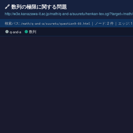
🔗 数列の極限に関する問題
http://w3e.kanazawa-it.ac.jp/math/q-and-a/suuretu/henkan-tex.cgi?target=/math
検索パス:
| ノード: 2 件 | エッジ:
/math/q-and-a/suuretu/question9-03.html
数列
q-and-a