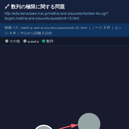
🔗 数列の極限に関する問題
http://w3e.kanazawa-it.ac.jp/math/q-and-a/suuretu/henkan-tex.cgi?
target=/math/q-and-a/suuretu/question9-15.html
検索パス:
| ノード: 5 件 | エッ
/math/q-and-a/suuretu/question9-15.html
ジ: 4 件 | 中心から距離 3 以内
その他
数列
q-and-a