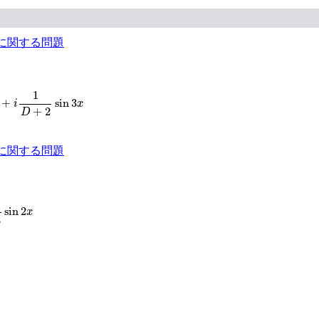
に関する問題
．
1
D
+
2
sin
3
x
1
+
sin
3
i
x
+
2
D
に関する問題
．
2
x
sin
2
x
8