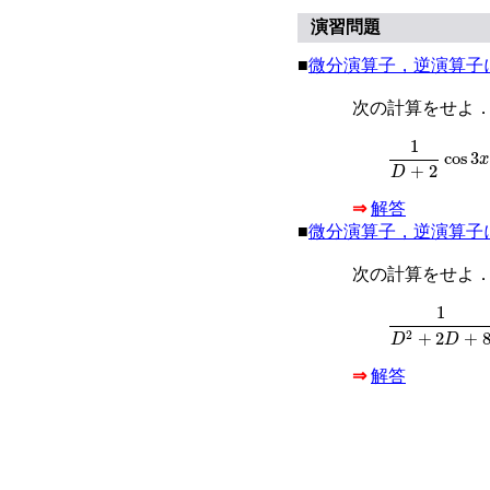
演習問題
■
微分演算子，逆演算子
次の計算をせよ
1
D
+
2
cos
3
x
+
i
1
cos
3
x
+
2
D
⇒
解答
■
微分演算子，逆演算子
次の計算をせよ
1
D
2
+
2
D
+
8
sin
1
+
2
+
2
D
D
⇒
解答