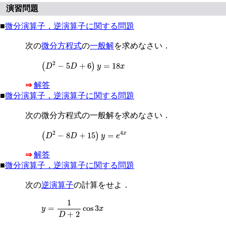
演習問題
■
微分演算子，逆演算子に関する問題
次の
微分方程式
の
一般解
を求めなさい．
(
D
2
−
5
D
+
6
)
y
=
18
x
2
−
5
+
6
=
18
(
)
D
D
y
x
⇒
解答
■
微分演算子，逆演算子に関する問題
次の微分方程式の一般解を求めなさい．
(
D
2
−
8
D
+
15
)
y
=
e
4
x
2
4
−
8
+
15
=
x
(
)
D
D
y
e
⇒
解答
■
微分演算子，逆演算子に関する問題
次の
逆演算子
の計算をせよ．
y
=
1
D
+
2
cos
3
x
1
=
cos
3
y
x
+
2
D