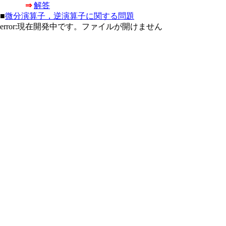
⇒
解答
■
微分演算子，逆演算子に関する問題
error:現在開発中です。ファイルが開けません