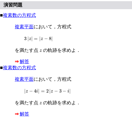
演習問題
■
複素数の方程式
複素平面
において，方程式
3
z
=
z
−
8
3
|
|
=
|
−
8
|
z
z
z
を満たす点
の軌跡を求めよ．
z
⇒
解答
■
複素数の方程式
複素平面
において，方程式
z
−
4
i
=
2
z
−
3
−
i
|
−
4
|
=
2
|
−
3
−
|
z
i
z
i
z
を満たす点
の軌跡を求めよ．
z
⇒
解答