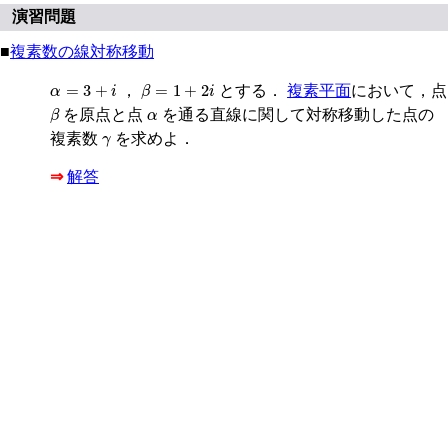
演習問題
■
複素数の線対称移動
β
=
1
+
2
i
α
=
3
+
i
=
3
+
=
1
+
2
，
とする．
複素平面
において，点
α
i
β
i
β
α
を原点と点
を通る直線に関して対称移動した点の
β
α
γ
複素数
を求めよ．
γ
⇒
解答