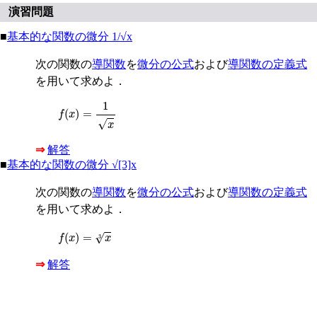
演習問題
■
基本的な関数の微分 1/√x
次の関数の
導関数
を
微分の公式
および
導関数の定義式
を用いて求めよ．
f
(
x
)
=
1
x
1
(
)
=
f
x
√
x
⇒
解答
■
基本的な関数の微分 √[3]x
次の関数の
導関数
を
微分の公式
および
導関数の定義式
を用いて求めよ．
f
(
x
)
=
x
3
(
)
=
√
f
x
x
3
⇒
解答