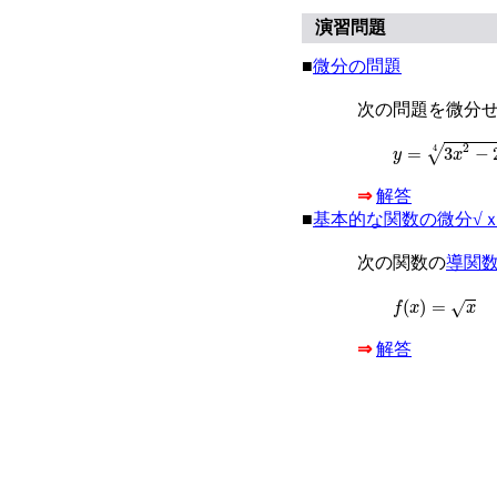
演習問題
■
微分の問題
次の問題を微分
y
=
3
x
2
−
2
x
+
1
4
2
√
4
=
3
−
y
x
⇒
解答
■
基本的な関数の微分√
次の関数の
導関
f
(
x
)
=
x
(
)
=
√
f
x
x
⇒
解答