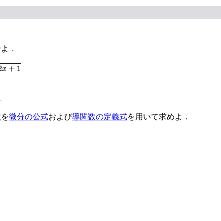
せよ．
2
+
1
x
ｘ
数
を
微分の公式
および
導関数の定義式
を用いて求めよ．