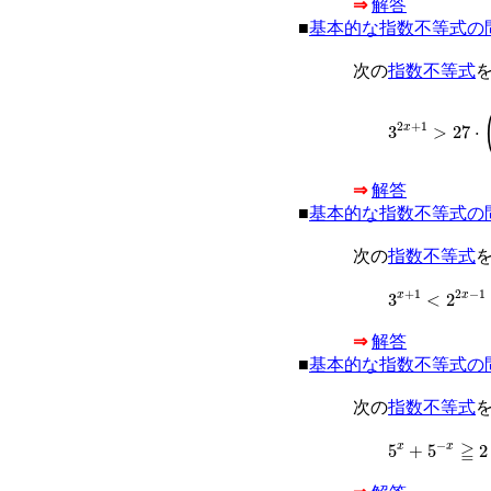
⇒
解答
■
基本的な指数不等式の
次の
指数不等式
3
2
x
+
1
>
27
⋅
(
1
3
2
+
1
3
>
27
⋅
x
⇒
解答
■
基本的な指数不等式の
次の
指数不等式
3
x
+
1
<
2
2
x
−
1
2
−
1
+
1
3
<
2
x
x
⇒
解答
■
基本的な指数不等式の
次の
指数不等式
5
x
+
5
−
x
≧
2
≧
−
5
+
5
2
x
x