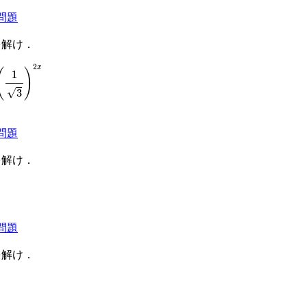
問題
を解け．
)
2
x
2
x
(
)
1
√
3
問題
を解け．
問題
を解け．