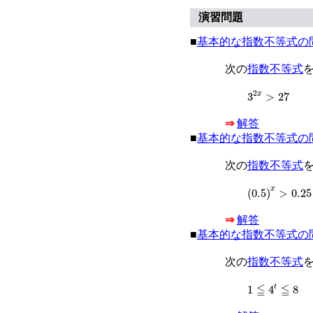
演習問題
■
基本的な指数不等式の
次の
指数不等式
3
2
x
>
27
2
3
>
27
x
⇒
解答
■
基本的な指数不等式の
次の
指数不等式
(
0.5
)
x
>
0.25
x
(
0.5
)
>
0.25
⇒
解答
■
基本的な指数不等式の
次の
指数不等式
1
≦
4
t
≦
8
≦
≦
t
1
4
8