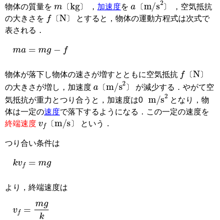
m
〔
kg
〕
a
〔
m/s
2
〕
物体の質量を
，
加速度
を
，空気抵抗
f
〔
N
〕
〔
〕
〔
〕
の大きさを
とすると，物体の運動方程式は次式で
〔
〕
表される．
m
a
=
m
g
−
f
f
〔
N
〕
物体が落下し物体の速さが増すとともに空気抵抗
〔
〕
a
〔
m/s
2
〕
の大きさが増し，加速度
が減少する．やがて空
〔
〕
m/s
2
気抵抗が重力とつり合うと，加速度は0
となり，物
体は一定の
速度
で落下するようになる．この一定の速度を
v
f
〔
m/s
〕
終端速度
という．
〔
〕
つり合い条件は
k
v
f
=
m
g
より，終端速度は
v
f
=
m
g
k