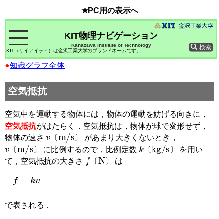
★
PC用の表示
へ
KIT物理ナビゲーション
Kanazawa Institute of Technology
KIT（ケイアイティ）は金沢工業大学のブランドネームです。
●
知識グラフ全体
空気抵抗
空気中を運動する物体には，物体の運動を妨げる向きに，
空気抵抗
がはたらく．空気抵抗は，物体が球で変形せず，
v
〔
m/s
〕
物体の速さ
があまり大きくないとき，
v
〔
m/s
〕
k
〔
kg/s
〕
〔
〕
に比例するので，比例定数
を用い
f
〔
N
〕
〔
〕
〔
〕
て，空気抵抗の大きさ
は
〔
〕
f
=
k
v
で表される．