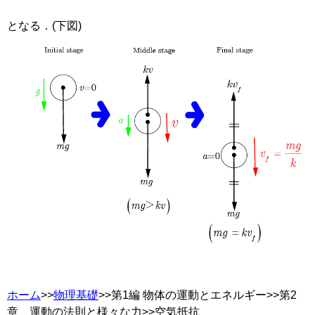
となる．(下図)
ホーム
>>
物理基礎
>>第1編 物体の運動とエネルギー>>第2
章 運動の法則と様々な力>>空気抵抗