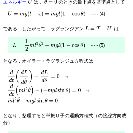
エネルギー
は，
のときの最下点を基準点として
U
=
m
g
(
l
−
x
)
=
m
g
l
(
1
−
cos
θ
)
- - - (4)
L
=
T
−
U
である．したがって，ラグランジアン
は
L
=
1
2
m
l
2
θ
˙
2
−
m
g
l
(
1
−
cos
θ
)
- - - (5)
となる．オイラー・ラグランジュ方程式は
d
d
t
(
d
L
d
θ
˙
)
−
d
L
d
θ
=
0
⇒
d
d
t
(
m
l
2
θ
˙
)
−
(
−
m
g
l
sin
θ
)
=
0
⇒
m
l
2
θ
¨
+
m
g
l
sin
θ
=
0
となり，整理すると単振り子の運動方程式（の接線方向成
分）