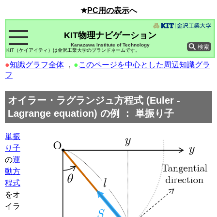
★
PC用の表示
へ
KIT物理ナビゲーション
Kanazawa Institute of Technology
KIT（ケイアイティ）は金沢工業大学のブランドネームです。
●
知識グラフ全体
，
●
このページを中心とした周辺知識グラ
フ
オイラー・ラグランジュ方程式
(Euler -
Lagrange equation)
の例 ： 単振り子
単振
り子
の
運
動方
程式
をオ
イラ