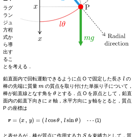
ー・
ラグ
ラン
ジュ
方程
式か
ら導
出す
るこ
とを考える．
l
鉛直面内で回転運動できるように点 O で固定した長さ
の
m
棒の先端に質量
の質点を取り付けた単振り子について，
θ
棒が鉛直線となす角を
とする．点 O を原点として，鉛直
x
y
面内の鉛直下向きに
軸，水平方向に
軸をとると，質点
P の座標は
r
=
(
x
,
y
)
=
(
l
cos
θ
,
l
sin
θ
)
- - - (1)
S
と表せるが，棒が質点に作用する力
を束縛力として，質