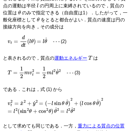
l
点の運動は半径
の円周上に束縛されているので，質点の
θ
位置は
のみで指定できる（自由度は1）．したがって，一
θ
般化座標として
をとると都合がよい．質点の速度は円の
接線方向を向き，その成分は
v
t
=
d
d
t
(
l
θ
)
=
l
θ
˙
- - - (2)
T
と表されるので，質点の
運動エネルギー
は
T
=
1
2
m
v
t
2
=
1
2
m
l
2
θ
˙
2
- - - (3)
である．これは，式 (1) から
v
t
2
=
x
˙
2
+
y
˙
2
=
(
−
l
sin
θ
θ
˙
)
2
+
(
l
cos
θ
θ
˙
)
2
=
θ
l
˙
2
2
(
sin
2
θ
+
cos
2
θ
)
=
l
2
θ
˙
2
として求めても同じである．一方，
重力による質点の位置
U
θ
=
0