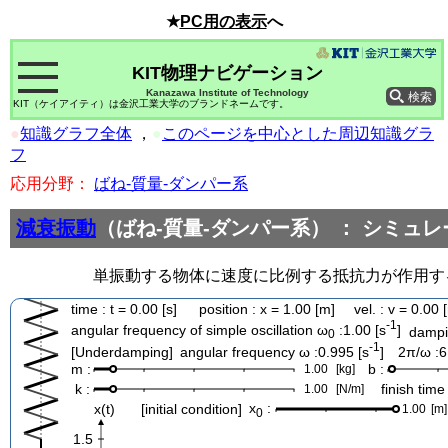
★
PC用の表示
へ
KIT物理ナビゲーション
Kanazawa Institute of Technology
KIT（ケイアイティ）は金沢工業大学のブランドネームです。
●
知識グラフ全体
，
●
このページを中心とした周辺知識グラ
フ
応用分野：
ばね‐質量‐ダンパー系
減衰振動
（ばね‐質量‐ダンパー系） ： シミュ
単振動する物体に速度に比例する抵抗力が作用す
time : t = 0.00 [s]
position : x = 1.00 [m]
vel. : v = 0.00 
-1
angular frequency of simple oscillation ω
:1.00 [s
]
dampin
0
-1
[Underdamping] angular frequency ω :0.995 [s
] 2π/ω :6.
m :
b :
1.00
[kg]
k :
finish time 
1.00
[N/m]
x
:
x(t)
[initial condition]
1.00
[m]
0
1.5