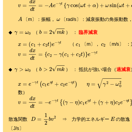
v
=
d
x
d
t
=
−
A
e
−
γ
t
{
γ
cos
(
ω
t
+
α
)
+
ω
sin
(
ω
t
+
α
)
}
A
ω
〔m〕：振幅，
〔rad/s〕：減衰振動の角振動数
γ
=
ω
0
b
=
2
m
k
◆
（
） ：
臨界減衰
x
=
(
c
1
+
c
2
t
)
e
−
γ
t
c
1
c
2
（
〔m〕，
〔m/s〕 
v
=
d
x
d
t
=
{
c
2
−
γ
(
c
1
+
c
2
t
)
}
e
−
γ
t
γ
>
ω
0
b
>
2
m
k
◆
（
） ： 抵抗が強い場合（
過減衰
x
=
e
−
γ
t
(
c
1
e
η
t
+
c
2
e
−
η
t
)
η
=
γ
2
−
ω
0
2
数）
v
=
d
x
d
t
=
−
e
−
γ
t
{
(
γ
−
η
)
c
1
e
η
t
+
(
γ
+
η
)
c
2
e
−
η
t
}
D
=
1
2
b
v
2
E
散逸関数
⇒ 力学的エネルギー
の散
〔J/s〕