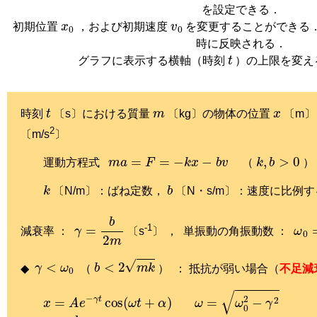
を設定できる．
x
0
v
0
初期位置
，および初期速度
を変更することができる
時に反映される．
t
グラフに表示する横軸（時刻
）の上限を変え
t
m
x
時刻
〔s〕における質量
〔kg〕の物体の位置
〔m〕
2
〔m/s
〕
m
a
=
F
=
−
k
x
−
b
v
k
,
b
>
0
運動方程式
（
）
k
b
〔N/m〕：ばね定数，
〔N・s/m〕：速度に比例
γ
=
b
2
m
ω
0
-1
減衰率 ：
〔s
〕 ， 単振動の角振動数 ：
γ
<
ω
0
b
<
2
m
k
◆
（
） ： 抵抗が弱い場合（
不足減
x
=
A
e
−
γ
t
cos
(
ω
t
+
α
)
ω
=
ω
0
2
−
γ
2