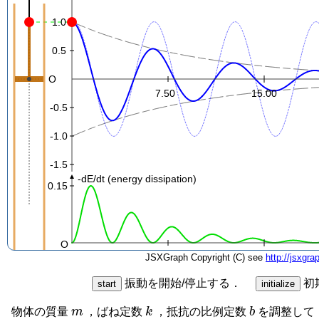
1.0
0.5
O
7.50
15.00
-0.5
-1.0
-1.5
-dE/dt (energy dissipation)
0.15
O
JSXGraph Copyright (C) see
http://jsxgra
振動を開始/停止する．
初
m
k
b
物体の質量
，ばね定数
，抵抗の比例定数
を調整して