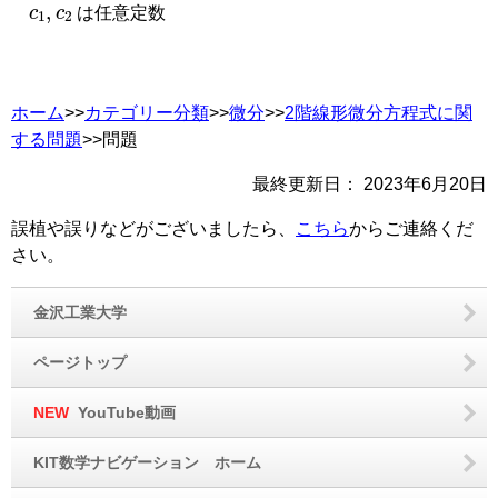
c
1
,
c
2
は任意定数
ホーム
>>
カテゴリー分類
>>
微分
>>
2階線形微分方程式に関
する問題
>>問題
最終更新日：
2023年6月20日
誤植や誤りなどがございましたら、
こちら
からご連絡くだ
さい。
金沢工業大学
ページトップ
NEW
YouTube動画
KIT数学ナビゲーション ホーム