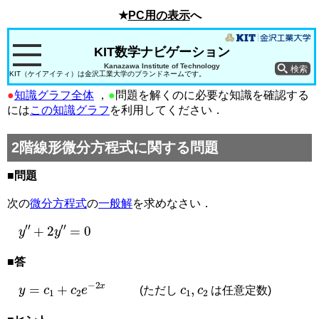
★
PC用の表示
へ
KIT数学ナビゲーション
Kanazawa Institute of Technology
KIT（ケイアイティ）は金沢工業大学のブランドネームです。
●
知識グラフ全体
，
●
問題を解くのに必要な知識を確認する
には
この知識グラフ
を利用してください．
2階線形微分方程式に関する問題
■問題
次の
微分方程式
の
一般解
を求めなさい．
y
″
+
2
y
″
=
0
■答
y
=
c
1
+
c
2
e
−
2
x
c
1
,
c
2
(ただし
は任意定数)