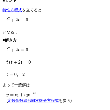
■ヒント
特性方程式
を立てると
t
2
+
2
t
=
0
となる．
■解き方
t
2
+
2
t
=
0
t
(
t
+
2
)
=
0
t
=
0
,
−
2
よって一般解は
y
=
c
1
+
c
2
e
−
2
x
(
定数係数線形同次微分方程式
を参照)