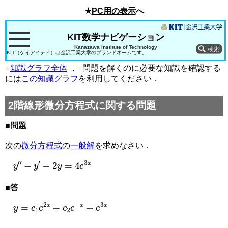
★
PC用の表示
へ
KIT数学ナビゲーション
Kanazawa Institute of Technology
KIT（ケイアイティ）は金沢工業大学のブランドネームです。
●
知識グラフ全体
，
●
問題を解くのに必要な知識を確認する
には
この知識グラフ
を利用してください．
2階線形微分方程式に関する問題
■問題
次の
微分方程式
の
一般解
を求めなさい．
y
″
−
y
′
−
2
y
=
4
e
3
x
■答
y
=
c
1
e
2
x
+
c
2
e
−
x
+
e
3
x
c
1
,
c
2