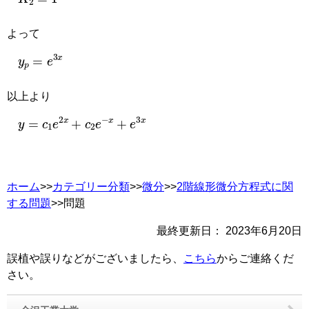
よって
y
p
=
e
3
x
以上より
y
=
c
1
e
2
x
+
c
2
e
−
x
+
e
3
x
ホーム
>>
カテゴリー分類
>>
微分
>>
2階線形微分方程式に関
する問題
>>問題
最終更新日：
2023年6月20日
誤植や誤りなどがございましたら、
こちら
からご連絡くだ
さい。