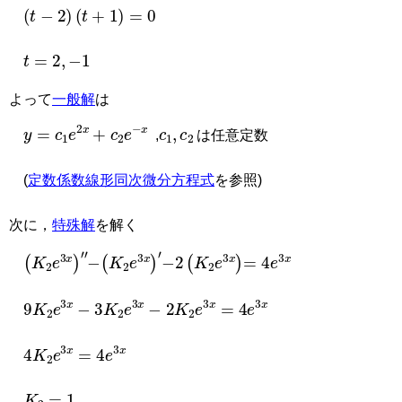
(
t
−
2
)
(
t
+
1
)
=
0
t
=
2
,
−
1
よって
一般解
は
y
=
c
1
e
2
x
+
c
2
e
−
x
c
1
,
c
2
,
は任意定数
(
定数係数線形同次微分方程式
を参照)
次に，
特殊解
を解く
(
″
K
2
e
3
x
)
−
′
(
K
2
e
3
x
)
−
2
(
K
2
e
3
x
)
=
4
e
3
x
9
K
2
e
3
x
−
3
K
2
e
3
x
−
2
K
2
e
3
x
=
4
e
3
x
4
K
2
e
3
x
=
4
e
3
x
K
2
=
1