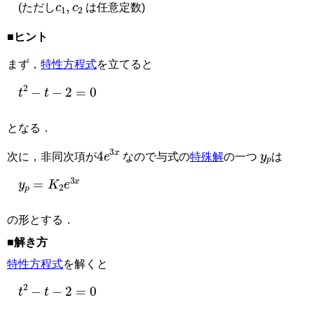
(ただし
は任意定数)
■ヒント
まず，
特性方程式
を立てると
t
2
−
t
−
2
=
0
となる．
4
e
3
x
y
p
次に，非同次項が
なので与式の
特殊解
の一つ
は
y
p
=
K
2
e
3
x
の形とする．
■解き方
特性方程式
を解くと
t
2
−
t
−
2
=
0