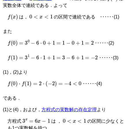
実数全体で連続である．よって
0
<
x
<
1
f
x
は，
の区間で連続である
･･････(1)
また
=
1
−
0
+
1
=
2
f
0
=
3
0
−
6
⋅
0
+
1
･･････(2)
=
3
−
6
+
1
=
−
2
f
1
=
3
1
−
6
⋅
1
+
1
･･････(3)
(1)，(2)より
f
0
⋅
f
1
=
2
⋅
−
2
=
−
4
<
0
･･････(4)
である．
(1)と(4)，および，
方程式の実数解の存在定理
より
0
<
x
<
1
3
x
=
6
x
−
1
方程式
は ，
の区間に少なくと
も1つ実数解を持つ