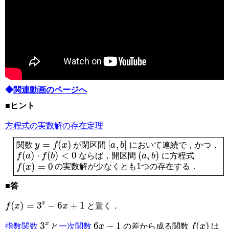
◆
関連動画のページへ
■ヒント
方程式の実数解の存在定理
y
=
f
x
a
,
b
関数
が閉区間
において連続で，かつ，
f
a
⋅
f
b
<
0
a
,
b
ならば，開区間
に方程式
f
x
=
0
の実数解が少なくとも1つの存在する．
■答
f
x
=
3
x
−
6
x
+
1
と置く．
6
x
−
1
3
x
f
x
指数関数
と
一次関数
の差から成る関数
は