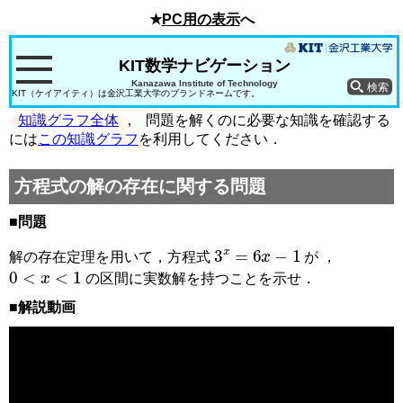
★
PC用の表示
へ
KIT数学ナビゲーション
Kanazawa Institute of Technology
KIT（ケイアイティ）は金沢工業大学のブランドネームです。
●
知識グラフ全体
，
●
問題を解くのに必要な知識を確認する
には
この知識グラフ
を利用してください．
方程式の解の存在に関する問題
■問題
3
x
=
6
x
−
1
解の存在定理を用いて，方程式
が ，
0
<
x
<
1
の区間に実数解を持つことを示せ．
■解説動画