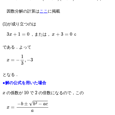
因数分解の計算は
ここ
に掲載
(1)が成り立つのは
3
x
+
1
=
0
x
+
3
=
0
，または，
ｃ
である．よって
x
=
−
1
3
,
−
3
となる．
●解の公式を用いた場合
x
10
2
の係数が
で
の倍数になるので，この
x
=
−
b
±
b
2
−
a
c
a