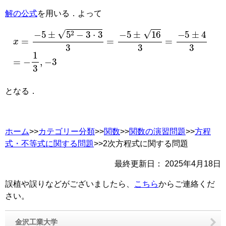
解の公式
を用いる．よって
x
=
−
5
±
5
2
−
3
⋅
3
3
=
−
5
±
16
3
=
−
5
±
4
3
=
−
1
3
,
−
3
となる．
ホーム
>>
カテゴリー分類
>>
関数
>>
関数の演習問題
>>
方程
式・不等式に関する問題
>>2次方程式に関する問題
最終更新日：
2025年4月18日
誤植や誤りなどがございましたら、
こちら
からご連絡くだ
さい。
金沢工業大学