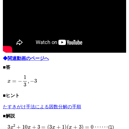
◆
関連動画のページへ
■答
x
=
−
1
3
,
−
3
■ヒント
たすきがけ手法による因数分解の手順
■解説
3
x
2
+
10
x
+
3
=
3
x
+
1
x
+
3
=
0
･･････(1)