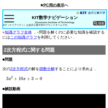
★
PC用の表示
へ
KIT数学ナビゲーション
Kanazawa Institute of Technology
KIT（ケイアイティ）は金沢工業大学のブランドネームです。
●
知識グラフ全体
，
●
問題を解くのに必要な知識を確認する
には
この知識グラフ
を利用してください．
2次方程式に関する問題
■問題
次の
2次方程式
の解を
因数分解
することにより求めよ．
3
x
2
+
10
x
+
3
=
0
■解説動画