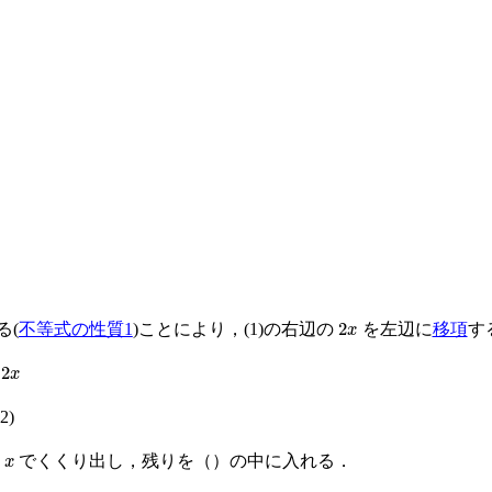
2
x
る(
不等式の性質1
)ことにより，(1)の右辺の
を左辺に
移項
す
2)
x
を
でくくり出し，残りを（）の中に入れる．