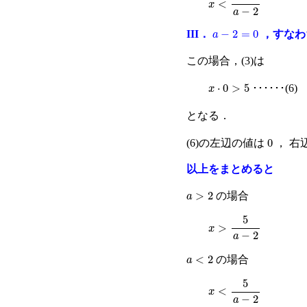
a
−
2
=
0
III．
，すなわ
この場合，(3)は
x
⋅
0
>
5
･･････(6)
となる．
0
(6)の左辺の値は
， 右
以上をまとめると
a
>
2
の場合
x
>
5
a
−
2
a
<
2
の場合
x
<
5
a
−
2