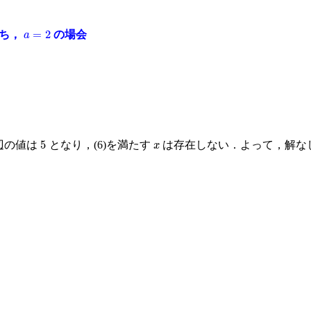
a
=
2
ち，
の場会
5
x
辺の値は
となり，(6)を満たす
は存在しない．よって，解な