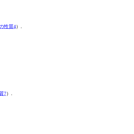
の性質4
）.
質7
）.