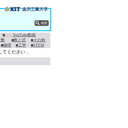
■
new
YouTube動画
対数
■数と式
■その他
■物理
■工学
■STEM
してください．