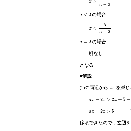
a
<
2
の場合
x
<
5
a
−
2
a
=
2
の場合
解なし
となる．
■解説
2
x
(1)の両辺から
を減じ
a
x
−
2
x
>
2
x
+
5
−
2
x
a
x
−
2
x
>
5
･･････(
移項できたので，左辺