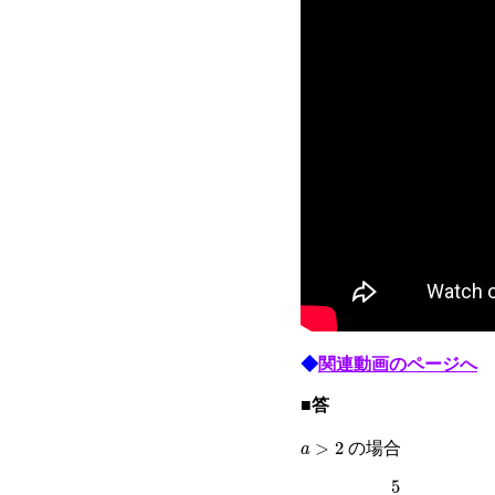
◆
関連動画のページへ
■答
a
>
2
の場合
x
>
5
a
−
2