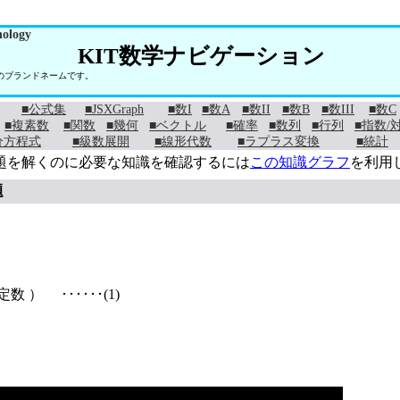
nology
KIT数学ナビゲーション
学のブランドネームです。
■公式集
■JSXGraph
■数I
■数A
■数II
■数B
■数III
■数C
■複素数
■関数
■幾何
■ベクトル
■確率
■数列
■行列
■指数/
分方程式
■級数展開
■線形代数
■ラプラス変換
■統計
題を解くのに必要な知識を確認するには
この知識グラフ
を利用
題
定数 ）
･･････(1)