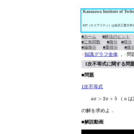
Kanazawa Institute of Tech
KIT（ケイアイティ）は金沢工業大
■ホーム
■解法のヒント
■三角関数
■微分
■積分
■偏微分
■重積分
■微
●
知識グラフ全体
，
●
問
1次不等式に関する問
■問題
1次不等式
a
x
>
2
x
+
5
a
（
は
の解を求めよ．
■解説動画