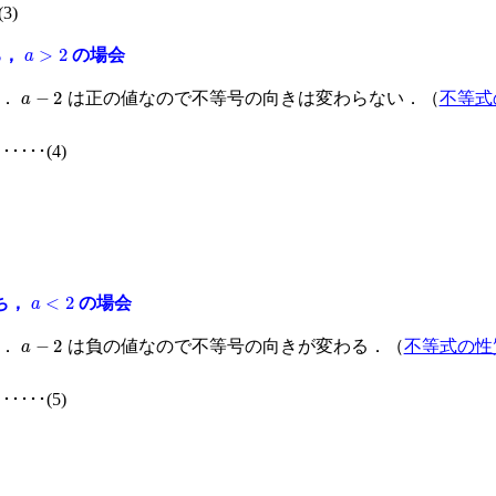
(3)
a
>
2
ち，
の場会
a
−
2
る．
は正の値なので不等号の向きは変わらない．（
不等式
･･････(4)
a
<
2
ち，
の場会
a
−
2
る．
は負の値なので不等号の向きが変わる．（
不等式の性
･･････(5)