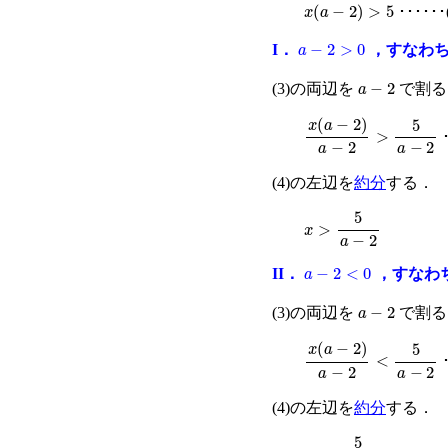
x
a
−
2
>
5
･･････
a
−
2
>
0
I．
，すなわ
a
−
2
(3)の両辺を
で割
x
a
−
2
a
−
2
>
5
a
−
2
(4)の左辺を
約分
する．
x
>
5
a
−
2
a
−
2
<
0
II．
，すなわ
a
−
2
(3)の両辺を
で割
x
a
−
2
a
−
2
<
5
a
−
2
(4)の左辺を
約分
する．
x
<
5
a
−
2