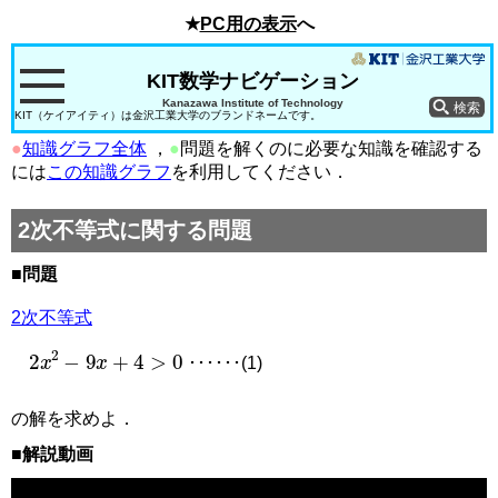
★
PC用の表示
へ
KIT数学ナビゲーション
Kanazawa Institute of Technology
KIT（ケイアイティ）は金沢工業大学のブランドネームです。
●
知識グラフ全体
，
●
問題を解くのに必要な知識を確認する
には
この知識グラフ
を利用してください．
2次不等式に関する問題
■問題
2次不等式
2
x
2
−
9
x
+
4
>
0
･･････(1)
の解を求めよ．
■解説動画