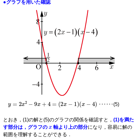
●グラフを用いた確認
=
2
x
−
1
x
−
4
y
=
2
x
2
−
9
x
+
4
･･････(5)
とおき，(1)の解と(5)のグラフの関係を確認すと，
(1)を満た
x
す部分は，グラフの
軸より上の部分
になり，容易に解の
範囲を理解することができる．