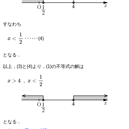
すなわち
x
<
1
2
･･････(4)
となる．
以上，(3)と(4)より，(1)の不等式の解は
x
>
4
x
<
1
2
，
となる．