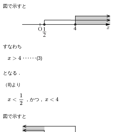
図で示すと
すなわち
x
>
4
･･････(3)
となる．
（II)より
x
<
4
x
<
1
2
，かつ，
図で示すと