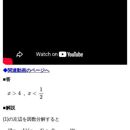
◆
関連動画のページへ
■答
x
>
4
x
<
1
2
，
■解説
(1)の左辺を因数分解すると
2
x
−
1
x
−
4
>
0