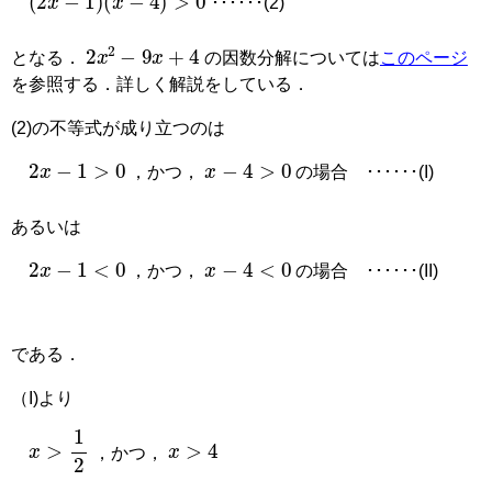
･･････(2)
2
x
2
−
9
x
+
4
となる．
の因数分解については
このページ
を参照する．詳しく解説をしている．
(2)の不等式が成り立つのは
2
x
−
1
>
0
x
−
4
>
0
，かつ，
の場合
･･････(I)
あるいは
2
x
−
1
<
0
x
−
4
<
0
，かつ，
の場合
･･････(II)
である．
（I)より
x
>
4
x
>
1
2
，かつ，