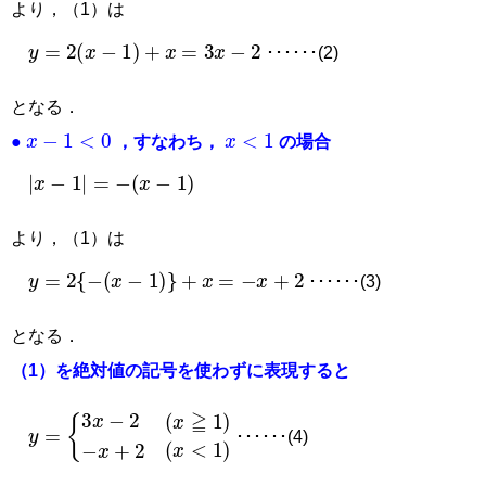
より，（1）は
y
=
2
x
−
1
+
x
=
3
x
−
2
･･････(2)
となる．
x
−
1
<
0
x
<
1
●
，すなわち，
の場合
x
−
1
=
−
x
−
1
より，（1）は
y
=
2
−
x
−
1
+
x
=
−
x
+
2
･･････(3)
となる．
（1）を絶対値の記号を使わずに表現すると
y
=
3
x
−
2
x
≧
1
−
x
+
2
x
<
1
･･････(4)