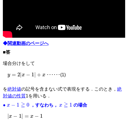
◆
関連動画のページへ
■答
場合分けをして
y
=
2
x
−
1
+
x
･･････(1)
を
絶対値
の記号を含まない式で表現をする．このとき，
絶
対値の性質
1を用いる．
x
−
1
≧
0
x
≧
1
●
，すなわち，
の場合
x
−
1
=
x
−
1