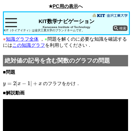
★
PC用の表示
へ
KIT数学ナビゲーション
Kanazawa Institute of Technology
KIT（ケイアイティ）は金沢工業大学のブランドネームです。
●
知識グラフ全体
，
●
問題を解くのに必要な知識を確認する
には
この知識グラフ
を利用してください．
絶対値の記号を含む関数のグラフの問題
■問題
y
=
2
x
−
1
+
x
のフラフをかけ．
■解説動画