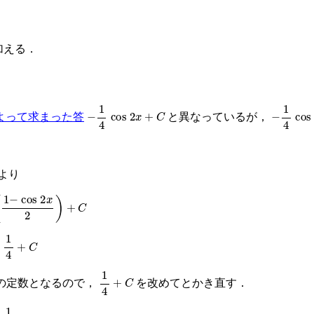
加える．
−
1
4
cos
2
x
+
C
−
1
4
cos
よって求まった答
と異なっているが，
式より
os
2
x
2
)
+
C
+
C
1
4
+
C
の定数となるので，
を改めてとかき直す．
+
C