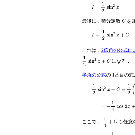
I
=
1
2
sin
2
x
C
最後に，積分定数
を
I
=
1
2
sin
2
x
+
C
これは，
2倍角の公式に
1
2
sin
2
x
+
C
になる．
半角の公式
の 1番目の
1
2
sin
2
x
+
C
=
1
2
(
1
−
c
=
−
1
4
cos
2
x
+
1
4
1
4
+
C
ここで，
も任意
=
−
1
4
cos
2
x
+
1
4