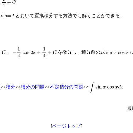
sin
=
t
，
とおいて置換積分する方法でも解くことができる．
C
−
1
4
cos
2
x
+
1
4
+
C
sin
x
cos
x
，
を微分し，積分前の式
∫
sin
x
cos
x
d
x
類
>>
積分
>>
積分の問題
>>
不定積分の問題
>>
最
[
ページトップ
]