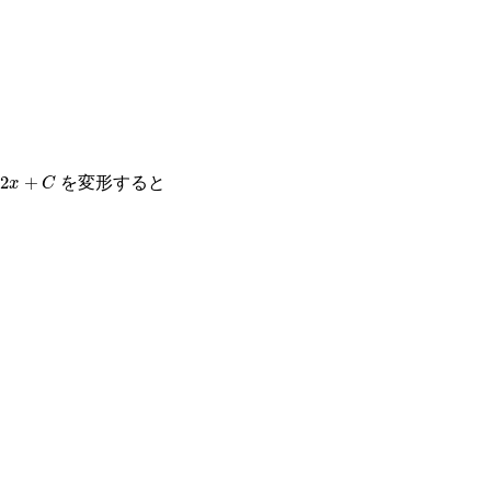
2
x
+
C
を変形すると