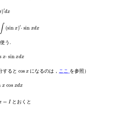
x
n
x
)
′
·
sin
x
d
x
使う.
in
x
d
x
cos
x
分すると
になるのは，
ここ
を参照）
s
x
d
x
とおくと