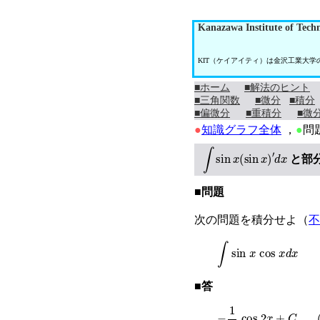
Kanazawa Institute of Tech
KIT（ケイアイティ）は金沢工業大
■ホーム
■解法のヒント
■三角関数
■微分
■積分
■偏微分
■重積分
■微
●
知識グラフ全体
，
●
問
∫
sin
x
(
sin
x
)
′
d
x
と部
■問題
次の問題を積分せよ（
不
∫
sin
x
cos
x
d
x
■答
−
1
4
cos
2
x
+
C