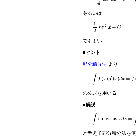
あるいは
1
2
sin
2
x
+
C
でもよい．
■ヒント
部分積分法
より
∫
f
(
x
)
g
′
(
x
)
d
x
=
f
(
x
の公式を用いる．
■解説
∫
sin
x
cos
x
d
x
=
∫
sin
x
(
s
と考えて部分積分法を