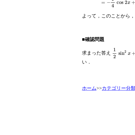
よって，このことから
■確認問題
1
2
sin
2
x
+
求まった答え
い．
ホーム
>>
カテゴリー分