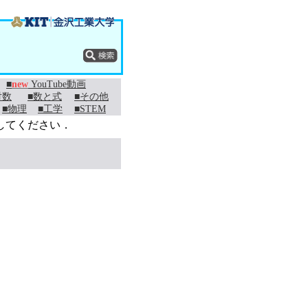
■
new
YouTube動画
対数
■数と式
■その他
■物理
■工学
■STEM
してください．