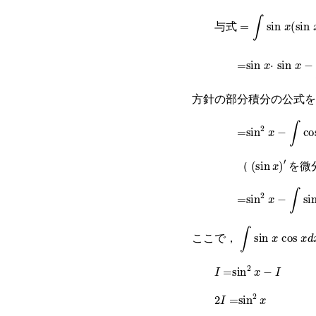
=
∫
sin
x
(
sin
x
)
′
d
与式
=
sin
x
·
sin
x
−
∫
(
si
方針の部分積分の公式を
=
sin
2
x
−
∫
cos
x
·
s
(
sin
x
)
′
（
を微
=
sin
2
x
−
∫
sin
x
co
∫
sin
x
cos
x
d
x
=
I
ここで，
I
=
sin
2
x
−
I
2
I
=
sin
2
x