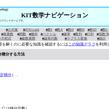
nology
KIT数学ナビゲーション
学のブランドネームです。
■公式集
■JSXGraph
■数I
■数A
■数II
■数B
■数III
■数C
■複素数
■関数
■幾何
■ベクトル
■確率
■数列
■行列
■指数/
分方程式
■級数展開
■線形代数
■ラプラス変換
■統計
題を解くのに必要な知識を確認するには
この知識グラフ
を利用
分積分する方法
定積分
）．
C
（
は積分定数）