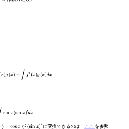
)
g
(
x
)
−
∫
f
′
(
x
)
g
(
x
)
d
x
in
x
)
′
d
x
cos
x
(
sin
x
)
′
使う．
が
に変換できるのは，
ここ
を参照