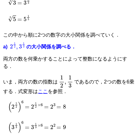
3
3
=
3
1
3
5
5
=
5
1
5
この中から順に2つの数字の大小関係を調べていく．
2
1
2
,
3
1
3
a)
の大小関係を調べる．
両方の数を何乗かすることによって整数になるようにす
る．
1
2
,
1
3
いま，両方の数の指数は
であるので，2つの数を6乗
する．式変形は
ここ
を参照．
=
8
=
2
3
=
2
1
2
×
6
(
2
1
2
)
6
=
9
=
2
2
=
3
1
3
×
6
(
3
1
3
)
6