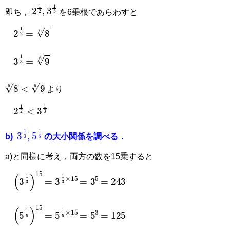
2
1
2
,
3
1
3
即ち，
を6乗根であらわすと
=
8
6
2
1
2
=
9
6
3
1
3
8
6
<
9
6
より
2
1
2
<
3
1
3
3
1
3
,
5
1
5
b)
の大小関係を調べる．
a)と同様に考え，両方の数を15乗すると
=
243
=
3
5
=
3
1
3
×
15
(
3
1
3
)
15
=
125
=
5
3
=
5
1
5
×
15
(
5
1
5
)
15