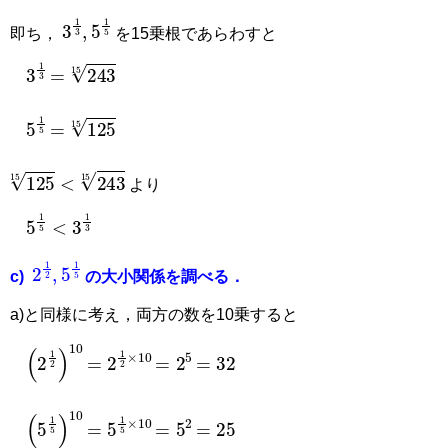
3
1
3
,
5
1
5
即ち，
を15乗根であらわすと
=
243
15
3
1
3
=
125
15
5
1
5
125
15
<
243
15
より
5
1
5
<
3
1
3
2
1
2
,
5
1
5
c)
の大小関係を調べる．
a)と同様に考え，両方の数を10乗すると
=
32
=
2
5
=
2
1
2
×
10
(
2
1
2
)
10
=
25
=
5
2
=
5
1
5
×
10
(
5
1
5
)
10