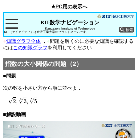
★
PC用の表示
へ
KIT数学ナビゲーション
Kanazawa Institute of Technology
KIT（ケイアイティ）は金沢工業大学のブランドネームです。
●
知識グラフ全体
，
●
問題を解くのに必要な知識を確認する
には
この知識グラフ
を利用してください．
指数の大小関係の問題（2）
■問題
次の数を小さい方から順に並べよ．
2
,
3
3
,
5
5
■解説動画