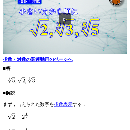
▷
指数・対数の関連動画のページへ
■答
5
5
,
2
,
3
3
■解説
まず，与えられた数字を
指数表示
する．
2
=
2
1
2