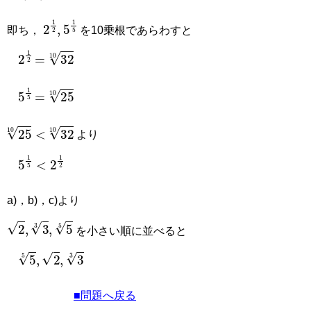
2
1
2
,
5
1
5
即ち，
を10乗根であらわすと
=
32
10
2
1
2
=
25
10
5
1
5
25
10
<
32
10
より
5
1
5
<
2
1
2
a)，b)，c)より
2
,
3
3
,
5
5
を小さい順に並べると
5
5
,
2
,
3
3
■問題へ戻る