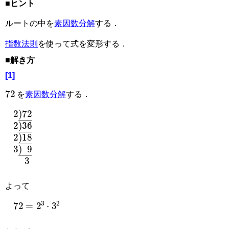
■ヒント
ルートの中を
素因数分解
する．
指数法則
を使って式を変形する．
■解き方
[1]
72
を
素因数分解
する．
2
9
)
¯
72
¯
3
2
)
36
¯
2
)
18
¯
3
)
よって
72
=
2
3
⋅
3
2