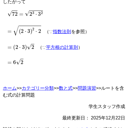
したがって
72
=
2
3
⋅
3
2
=
2
⋅
3
2
⋅
2
（∵
指数法則
を参照）
=
2
⋅
3
2
（∵
平方根の計算則
）
=
6
2
ホーム
>>
カテゴリー分類
>>
数と式
>>
問題演習
>>ルートを含
む式の計算問題
学生スタッフ作成
最終更新日：
2025年12月22日