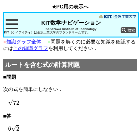
★
PC用の表示
へ
KIT数学ナビゲーション
Kanazawa Institute of Technology
KIT（ケイアイティ）は金沢工業大学のブランドネームです。
●
知識グラフ全体
，
●
問題を解くのに必要な知識を確認する
には
この知識グラフ
を利用してください．
ルートを含む式の計算問題
■問題
次の式を簡単にしなさい．
72
■答
6
2