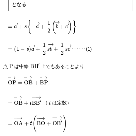
となる
=
a
→
+
s
−
a
→
+
1
2
b
→
+
c
→
=
1
−
s
a
→
+
1
2
s
b
→
+
1
2
s
c
→
･･････(1)
P
B
B
′
点
は中線
上でもあることより
OP
→
=
OB
→
+
B
P
→
t
（
は定数）
=
OB
→
+
t
B
B
′
→
=
OA
→
+
t
BO
→
+
O
B
′
→