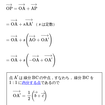
OP
→
=
OA
→
+
A
P
→
s
（
は定数）
=
OA
→
+
s
A
A
′
→
=
OA
→
+
s
AO
→
+
O
A
′
→
=
OA
→
+
s
−
OA
→
+
O
A
′
→
BC
BC
A
′
点
は 線分
の中点，すなわち， 線分
を
1
:
1
に
内分する点
であるので
O
A
′
→
=
1
2
b
→
+
c
→