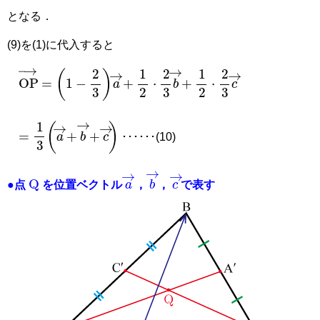
となる．
(9)を(1)に代入すると
=
1
−
2
3
a
→
+
1
2
⋅
2
3
b
→
+
1
2
⋅
2
3
c
→
OP
→
=
1
3
a
→
+
b
→
+
c
→
･･････(10)
Q
a
→
c
→
b
→
●点
を位置ベクトル
，
，
で表す