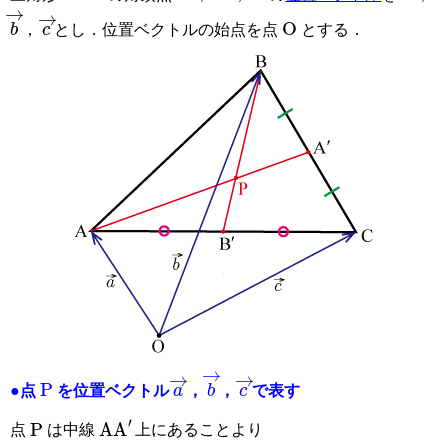
O
c
→
b
→
，
とし．位置ベクトルの始点を点
とする．
P
a
→
c
→
b
→
●点
を位置ベクトル
，
，
で表す
P
A
A
′
点
は中線
上にあることより