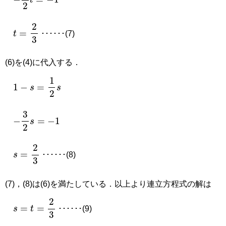
−
3
2
t
=
−
1
t
=
2
3
･･････(7)
(6)を(4)に代入する．
1
−
s
=
1
2
s
−
3
2
s
=
−
1
s
=
2
3
･･････(8)
(7)，(8)は(6)を満たしている．以上より連立方程式の解は
s
=
t
=
2
3
･･････(9)