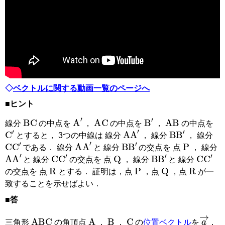
◇
ベクトルに関する動画一覧のページへ
■ヒント
BC
AC
AB
B
′
A
′
線分
の中点を
，
の中点を
，
の中点を
B
B
′
C
′
A
A
′
とすると， 3つの中線は 線分
， 線分
， 線分
P
B
B
′
C
C
′
A
A
′
である． 線分
と 線分
の交点を 点
， 線分
Q
B
B
′
C
C
′
C
C
′
A
A
′
と 線分
の交点を 点
， 線分
と 線分
R
P
R
Q
の交点を 点
とする． 証明は，点
，点
，点
が一
致することを示せばよい．
■答
B
C
ABC
A
a
→
三角形
の角頂点
，
，
の
位置ベクトル
を
，