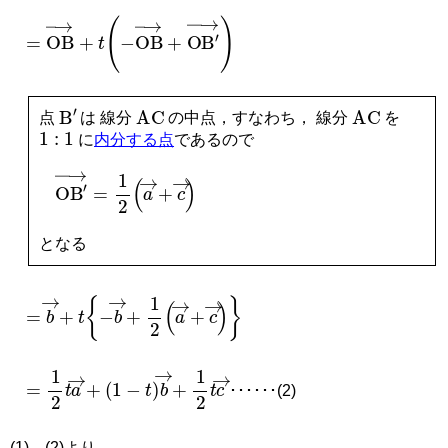
=
OB
→
+
t
−
OB
→
+
O
B
′
→
AC
AC
B
′
点
は 線分
の中点，すなわち， 線分
を
1
:
1
に
内分する点
であるので
O
B
′
→
=
1
2
a
→
+
c
→
となる
=
b
→
+
t
−
b
→
+
1
2
a
→
+
c
→
=
1
2
t
a
→
+
1
−
t
b
→
+
1
2
t
c
→
･･････(2)
(1)，(2)より