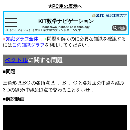
★
PC用の表示
へ
KIT数学ナビゲーション
Kanazawa Institute of Technology
KIT（ケイアイティ）は金沢工業大学のブランドネームです。
●
知識グラフ全体
，
●
問題を解くのに必要な知識を確認する
には
この知識グラフ
を利用してください．
ベクトル
に関する問題
■問題
B
C
ABC
A
三角形
の各頂点
，
，
と各対辺の中点を結ぶ
3つの線分(中線)は1点で交わることを示せ．
■解説動画