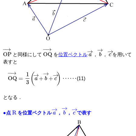
a
→
c
→
b
→
と同様にして
を
位置ベクトル
，
，
を用いて
OP
→
OQ
→
表すと
･･････(11)
OQ
→
=
1
3
a
→
+
b
→
+
c
→
となる．
R
a
→
c
→
b
→
●点
を位置ベクトル
，
，
で表す