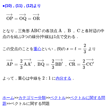
●(10)，(11)，(12)より
OP
→
=
OQ
→
=
OR
→
B
C
ABC
A
となり，三角形
の各頂点
，
，
と各対辺の中
点のを結ぶ3つの線分(中線)は1点で交わる．
s
=
t
=
2
3
この交点のことを
重心
といい，(9)の
より
，
，
BQ
→
=
2
3
B
B
′
→
CR
→
=
2
3
C
C
′
→
AP
→
=
2
3
A
A
′
→
2
:
1
よって，重心は中線を
に
内分する
．
ホーム
>>
カテゴリー分類
>>
ベクトル
>>
ベクトルに関する問
題
>>ベクトルに関する問題