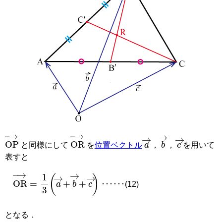
a
→
c
→
b
→
と同様にして
を
位置ベクトル
，
，
を用いて
OP
→
OR
→
表すと
･･････(12)
OR
→
=
1
3
a
→
+
b
→
+
c
→
となる．