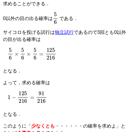
求めることができる．
5
6
0以外の目の出る確率は
である．
サイコロを投げる試行は
独立試行
であるので3回とも0以外
の目が出る確率は
5
6
×
5
6
×
5
6
=
125
216
となる．
よって，求める確率は
1
−
125
216
=
91
216
となる．
このように
「
少なくとも
・・・・・・の確率を求めよ」と