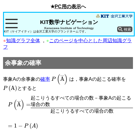
★
PC用の表示
へ
KIT数学ナビゲーション
Kanazawa Institute of Technology
KIT（ケイアイティ）は金沢工業大学のブランドネームです。
●
知識グラフ全体
，
●
このページを中心とした周辺知識グラ
フ
余事象の確率
P
(
A
¯
)
事象Aの余事象の
確率
は，事象Aの起こる確率を
P
(
A
)
とすると
起こりうるすべての場合の数－事象Aの起こる
P
(
A
¯
)
=
場合の数
起こりうるすべての場合の数
=
1
−
P
(
A
)