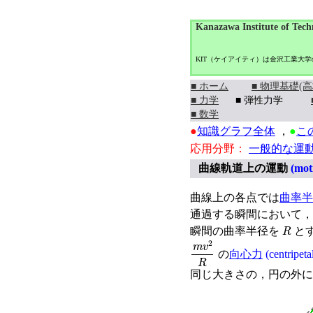
Kanazawa Institute of Tech
KIT（ケイアイティ）は金沢工業大
■ ホーム
■ 物理基礎(高
■ 力学
■ 弾性力学
■ 数学
●
知識グラフ全体
，
●
こ
応用分野：
一般的な運
曲線軌道上の運動
(moti
曲線上の各点では
曲率半
通過する瞬間において，
R
瞬間の曲率半径を
と
m
v
2
R
の
向心力
(centripeta
同じ大きさの，円の外に