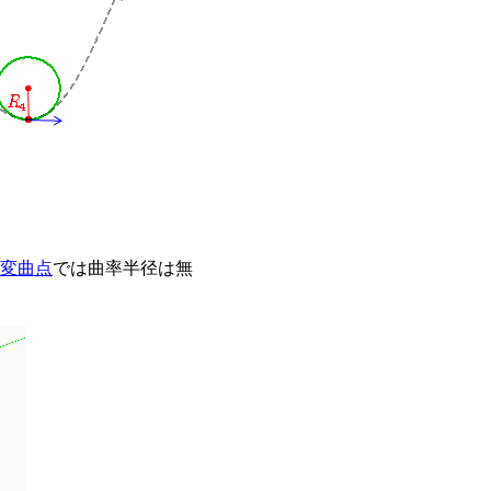
変曲点
では曲率半径は無