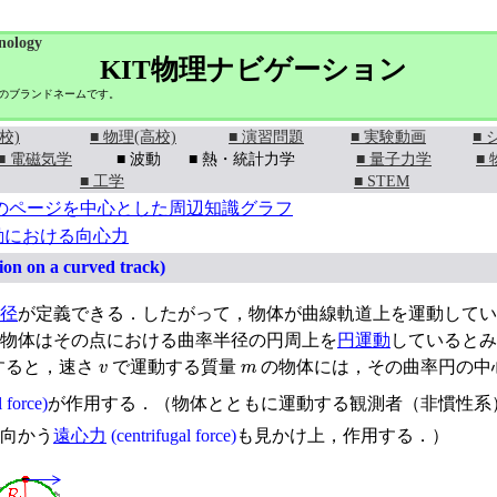
nology
KIT物理ナビゲーション
学のブランドネームです。
校)
■ 物理(高校)
■ 演習問題
■ 実験動画
■
■ 電磁気学
■ 波動
■ 熱・統計力学
■ 量子力学
■
■ 工学
■ STEM
のページを中心とした周辺知識グラフ
動における向心力
on on a curved track)
径
が定義できる．したがって，物体が曲線軌道上を運動してい
物体はその点における曲率半径の円周上を
円運動
しているとみ
v
m
すると，速さ
で運動する質量
の物体には，その曲率円の中
l force)
が作用する．（物体とともに運動する観測者（非慣性系
向かう
遠心力
(centrifugal force)
も見かけ上，作用する．）