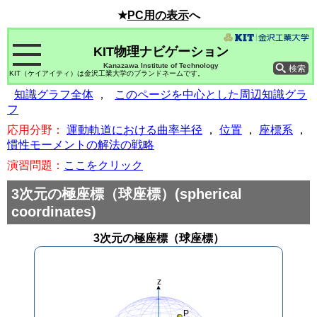
★
PC用の表示
へ
KIT物理ナビゲーション
Kanazawa Institute of Technology
KIT（ケイアイティ）は金沢工業大学のブランドネームです。
●
知識グラフ全体
，
●
このページを中心とした周辺知識グラ
フ
応用分野：
運動軌道における曲率半径
，
位置
，
座標系
，
慣性モーメントの解法の戦略
演習問題：
ここをクリック
3次元の極座標（球座標）
(spherical
coordinates)
3次元の極座標（球座標）
z
P