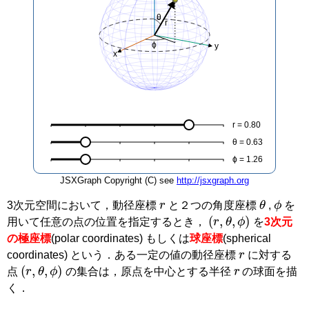
θ
r
ϕ
y
x
r = 0.80
θ = 0.63
ϕ = 1.26
JSXGraph Copyright (C) see
http://jsxgraph.org
r
θ
ϕ
3次元空間において，動径座標
と２つの角度座標
,
を
(
r
,
θ
,
ϕ
)
用いて任意の点の位置を指定するとき，
を
3次元
の極座標
(polar coordinates)
もしくは
球座標
(spherical
r
coordinates)
という．ある一定の値の動径座標
に対する
(
r
,
θ
,
ϕ
)
r
点
の集合は，原点を中心とする半径
の球面を描
く．
O
P
r
z