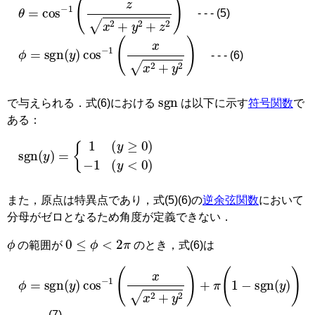
θ
=
cos
−
1
(
z
x
2
+
y
2
+
z
2
)
- - - (5)
ϕ
=
sgn
(
y
)
cos
−
1
(
x
x
2
+
y
2
)
- - - (6)
sgn
で与えられる．式(6)における
は以下に示す
符号関数
で
ある：
sgn
(
y
)
=
1
(
y
≥
0
)
−
1
(
y
<
0
)
また，原点は特異点であり，式(5)(6)の
逆余弦関数
において
分母がゼロとなるため角度が定義できない．
ϕ
0
≤
ϕ
<
2
π
の範囲が
のとき，式(6)は
ϕ
=
sgn
(
y
)
cos
−
1
(
x
x
2
+
y
2
)
+
π
(
1
−
sgn
(
y
)
)
- - - (7)