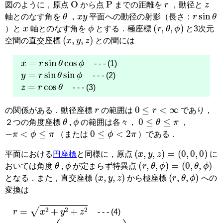
図のように，原点
から点
までの距離を
，動径と
θ
x
y
r
sin
θ
軸とのなす角を
，
平面への動径の射影（長さ：
x
ϕ
(
r
,
θ
,
ϕ
)
）と
軸とのなす角を
とする．極座標
と3次元
(
x
,
y
,
z
)
空間の直交座標
との間には
x
=
r
sin
θ
cos
ϕ
- - - (1)
y
=
r
sin
θ
sin
ϕ
- - - (2)
z
=
r
cos
θ
- - - (3)
r
0
≤
r
<
∞
の関係がある．動径座標
の範囲は
であり，
θ
ϕ
0
≤
θ
≤
π
２つの角度座標
,
の範囲は各々，
，
−
π
<
ϕ
≤
π
0
≤
ϕ
<
2
π
（または
）である．
(
x
,
y
,
z
)
=
(
0
,
0
,
0
)
平面における
円座標
と同様に，原点
に
θ
ϕ
(
r
,
θ
,
ϕ
)
=
(
0
,
θ
,
ϕ
)
おいては角度
,
が定まらず特異点
(
x
,
y
,
z
)
(
r
,
θ
,
ϕ
)
となる．また，直交座標
から極座標
への
変換は
r
=
x
2
+
y
2
+
z
2
- - - (4)